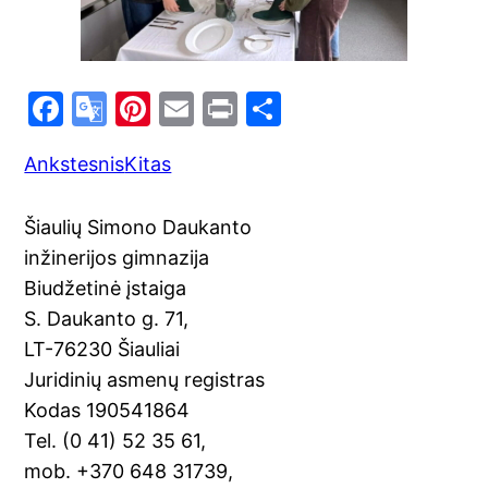
F
G
Pi
E
Pr
S
a
o
nt
m
in
h
Ankstesnis
Kitas
c
o
er
ai
t
ar
e
gl
e
l
e
Šiaulių Simono Daukanto
b
e
st
inžinerijos gimnazija
o
Tr
Biudžetinė įstaiga
o
a
S. Daukanto g. 71,
k
n
LT-76230 Šiauliai
sl
Juridinių asmenų registras
Kodas 190541864
at
Tel. (0 41) 52 35 61,
e
mob. +370 648 31739,