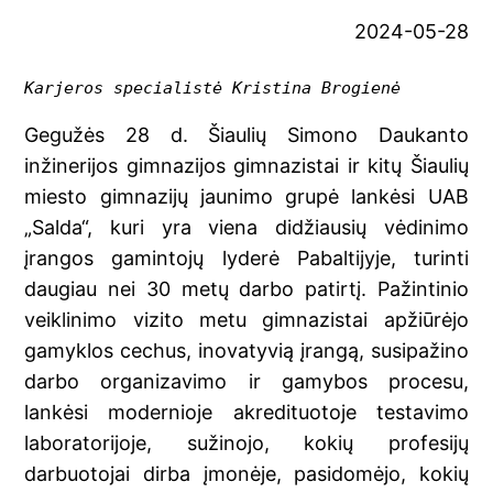
2024-05-28
Karjeros specialistė Kristina Brogienė
Gegužės 28 d. Šiaulių Simono Daukanto
inžinerijos gimnazijos gimnazistai ir kitų Šiaulių
miesto gimnazijų jaunimo grupė lankėsi UAB
„Salda“, kuri yra viena didžiausių vėdinimo
įrangos gamintojų lyderė Pabaltijyje, turinti
daugiau nei 30 metų darbo patirtį. Pažintinio
veiklinimo vizito metu gimnazistai apžiūrėjo
gamyklos cechus, inovatyvią įrangą, susipažino
darbo organizavimo ir gamybos procesu,
lankėsi modernioje akredituotoje testavimo
laboratorijoje, sužinojo, kokių profesijų
darbuotojai dirba įmonėje, pasidomėjo, kokių