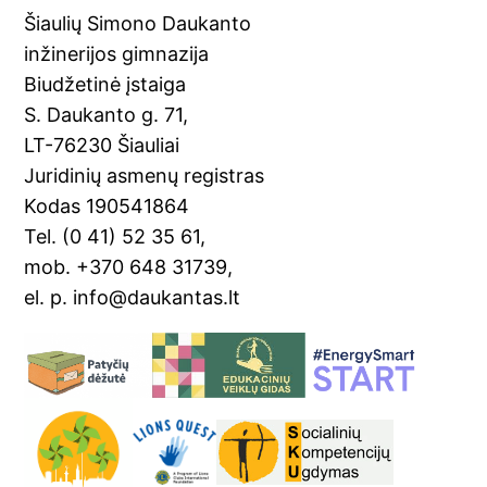
e
gl
e
l
e
Šiaulių Simono Daukanto
b
e
st
inžinerijos gimnazija
o
Tr
Biudžetinė įstaiga
o
a
S. Daukanto g. 71,
k
n
LT-76230 Šiauliai
sl
Juridinių asmenų registras
Kodas 190541864
at
Tel. (0 41) 52 35 61,
e
mob. +370 648 31739,
el. p. info@daukantas.lt