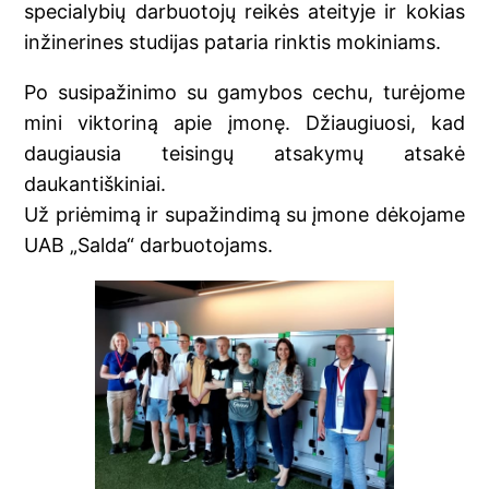
specialybių darbuotojų reikės ateityje ir kokias
inžinerines studijas pataria rinktis mokiniams.
Po susipažinimo su gamybos cechu, turėjome
mini viktoriną apie įmonę. Džiaugiuosi, kad
daugiausia teisingų atsakymų atsakė
daukantiškiniai.
Už priėmimą ir supažindimą su įmone dėkojame
UAB „Salda“ darbuotojams.