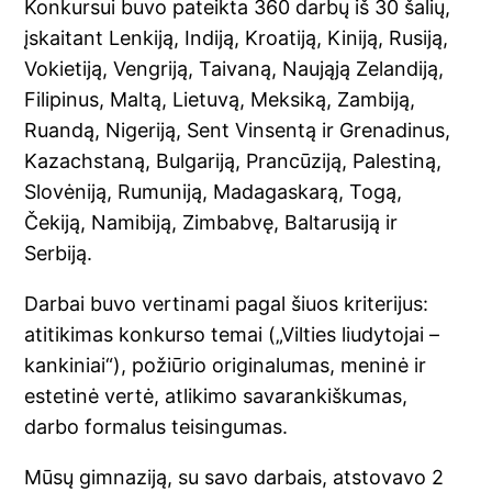
Konkursui buvo pateikta 360 darbų iš 30 šalių,
įskaitant Lenkiją, Indiją, Kroatiją, Kiniją, Rusiją,
Vokietiją, Vengriją, Taivaną, Naująją Zelandiją,
Filipinus, Maltą, Lietuvą, Meksiką, Zambiją,
Ruandą, Nigeriją, Sent Vinsentą ir Grenadinus,
Kazachstaną, Bulgariją, Prancūziją, Palestiną,
Slovėniją, Rumuniją, Madagaskarą, Togą,
Čekiją, Namibiją, Zimbabvę, Baltarusiją ir
Serbiją.
Darbai buvo vertinami pagal šiuos kriterijus:
atitikimas konkurso temai („Vilties liudytojai –
kankiniai“), požiūrio originalumas, meninė ir
estetinė vertė, atlikimo savarankiškumas,
darbo formalus teisingumas.
Mūsų gimnaziją, su savo darbais, atstovavo 2