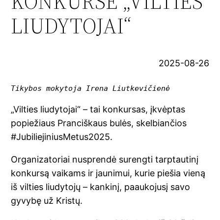
KONKURSE „VILTIES
LIUDYTOJAI“
2025-08-26
Tikybos mokytoja Irena Liutkevičienė
„Vilties liudytojai“ – tai konkursas, įkvėptas
popiežiaus Pranciškaus bulės, skelbiančios
#JubiliejiniusMetus2025.
Organizatoriai nusprendė surengti tarptautinį
konkursą vaikams ir jaunimui, kurie piešia vieną
iš vilties liudytojų – kankinį, paaukojusį savo
gyvybę už Kristų.