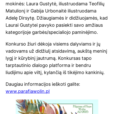
mokinės: Laura Gustytė, iliustruodama Teofilių
Matulionį ir Gabija Urbonaitė iliustruodama
Adelę Dirsytę. Džiaugiamės ir didžiuojamės, kad
Laurai Gustytei pavyko pasiekti savo amžiaus
kategorijoje garbės/specialiojo paminėjimo.
Konkurso žiuri dėkoja visiems dalyviams ir jų
vadovams už didžiulį atsidavimą, aukštą meninį
lygį ir kūrybinį jautrumą. Konkursas tapo
tarptautinio dialogo platforma ir bendru
liudijimu apie viltį, kylančią iš tikėjimo kankinių.
Daugiau informacijos ieškoti galite:
www.parafiawolin.pl