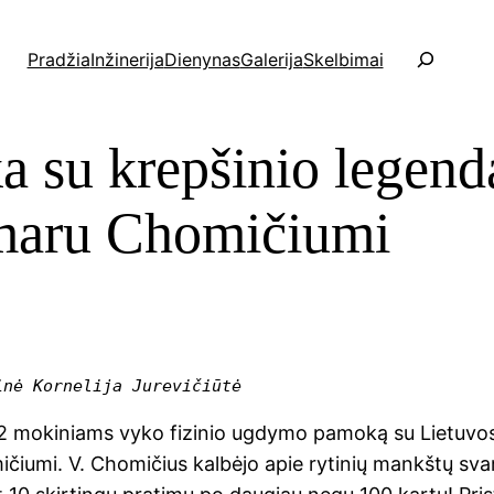
P
Pradžia
Inžinerija
Dienynas
Galerija
Skelbimai
a
i
e
 su krepšinio legend
š
k
a
maru Chomičiumi
inė Kornelija Jurevičiūtė
Ii2 mokiniams vyko fizinio ugdymo pamoką su Lietuvo
iumi. V. Chomičius kalbėjo apie rytinių mankštų sva