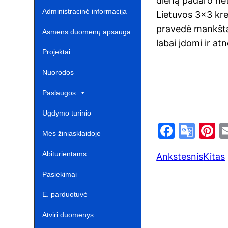
dieną padaro net
Administracinė informacija
Lietuvos 3×3 kre
pravedė mankštą 
Asmens duomenų apsauga
labai įdomi ir at
Projektai‎
Nuorodos ‎ ‎ ‎ ‎ ‎ ‎ ‎ ‎ ‎ ‎ ‎‎
Paslaugos
Ugdymo turinio
F
G
P
atnaujinimas‎
Mes žiniasklaidoje‎
a
o
n
Abiturientams‎‎
Ankstesnis
Kitas
c
o
e
e
gl
e
Pasiekimai
b
e
s
E. parduotuvė ‎ ‎ ‎ ‎ ‎ ‎ ‎ ‎ ‎ ‎ ‎ ‎ ‎
o
Tr
Atviri duomenys