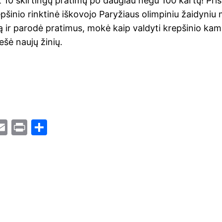
 10 skirtingų pratimų po daugiau negu 100 kartų! Pris
pšinio rinktinė iškovojo Paryžiaus olimpiniu žaidyniu
ir parodė pratimus, mokė kaip valdyti krepšinio kam
nešė naujų žinių.
i
E
Pr
S
t
m
in
h
r
ai
t
ar
l
e
t