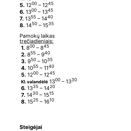
00
45
5.
12
– 12
00
45
6.
13
– 13
55
40
7.
13
– 14
50
35
8.
14
– 15
Pamokų laikas
trečiadieniais:
00
45
1.
8
– 8
55
40
2.
8
– 9
50
35
3.
9
– 10
55
40
4.
10
– 11
00
45
5.
12
– 12
00
30
13
– 13
Kl. valandėlė
35
20
6.
13
– 14
30
15
7.
14
– 15
25
10
8.
15
– 16
Steigėjai