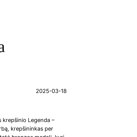
a
2025-03-18
s krepšinio Legenda –
rbą, krepšininkas per