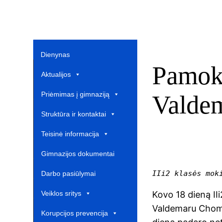
Dienynas
Pamoka
Aktualijos
Priėmimas į gimnaziją
Valde
Struktūra ir kontaktai
Teisinė informacija
Gimnazijos dokumentai
IIi2 klasės mok
Darbo pasiūlymai
Kovo 18 dieną I
Veiklos sritys
Valdemaru Chomič
Korupcijos prevencija