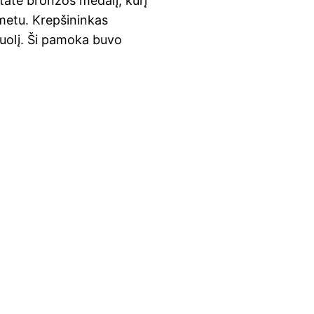
tatė bronzos medalį, kurį
 metu. Krepšininkas
uolį. Ši pamoka buvo