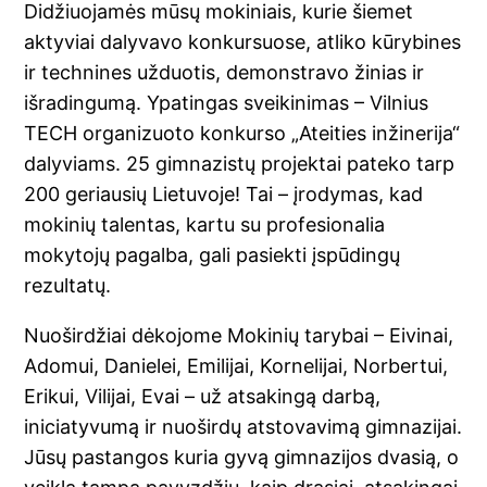
Didžiuojamės mūsų mokiniais, kurie šiemet
aktyviai dalyvavo konkursuose, atliko kūrybines
ir technines užduotis, demonstravo žinias ir
išradingumą. Ypatingas sveikinimas – Vilnius
TECH organizuoto konkurso „Ateities inžinerija“
dalyviams. 25 gimnazistų projektai pateko tarp
200 geriausių Lietuvoje! Tai – įrodymas, kad
mokinių talentas, kartu su profesionalia
mokytojų pagalba, gali pasiekti įspūdingų
rezultatų.
Nuoširdžiai dėkojome Mokinių tarybai – Eivinai,
Adomui, Danielei, Emilijai, Kornelijai, Norbertui,
Erikui, Vilijai, Evai – už atsakingą darbą,
iniciatyvumą ir nuoširdų atstovavimą gimnazijai.
Jūsų pastangos kuria gyvą gimnazijos dvasią, o