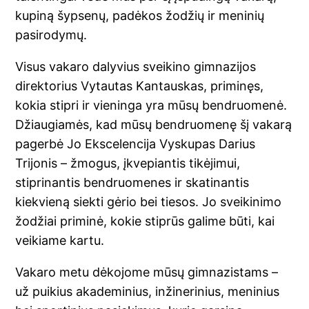
kupiną šypsenų, padėkos žodžių ir meninių
pasirodymų.
Visus vakaro dalyvius sveikino gimnazijos
direktorius Vytautas Kantauskas, priminęs,
kokia stipri ir vieninga yra mūsų bendruomenė.
Džiaugiamės, kad mūsų bendruomenę šį vakarą
pagerbė Jo Ekscelencija Vyskupas Darius
Trijonis – žmogus, įkvepiantis tikėjimui,
stiprinantis bendruomenes ir skatinantis
kiekvieną siekti gėrio bei tiesos. Jo sveikinimo
žodžiai priminė, kokie stiprūs galime būti, kai
veikiame kartu.
Vakaro metu dėkojome mūsų gimnazistams –
už puikius akademinius, inžinerinius, meninius