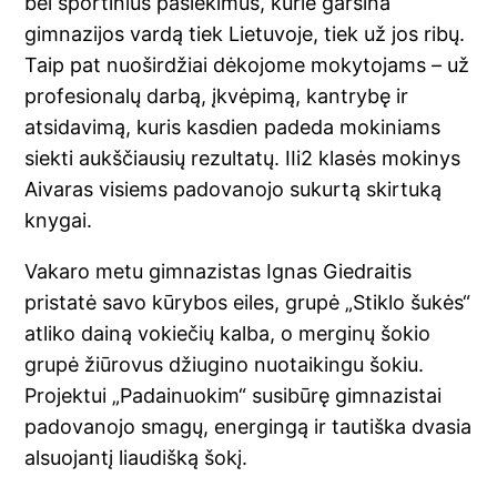
bei sportinius pasiekimus, kurie garsina
gimnazijos vardą tiek Lietuvoje, tiek už jos ribų.
Taip pat nuoširdžiai dėkojome mokytojams – už
profesionalų darbą, įkvėpimą, kantrybę ir
atsidavimą, kuris kasdien padeda mokiniams
siekti aukščiausių rezultatų. IIi2 klasės mokinys
Aivaras visiems padovanojo sukurtą skirtuką
knygai.
Vakaro metu gimnazistas Ignas Giedraitis
pristatė savo kūrybos eiles, grupė „Stiklo šukės“
atliko dainą vokiečių kalba, o merginų šokio
grupė žiūrovus džiugino nuotaikingu šokiu.
Projektui „Padainuokim“ susibūrę gimnazistai
padovanojo smagų, energingą ir tautiška dvasia
alsuojantį liaudišką šokį.