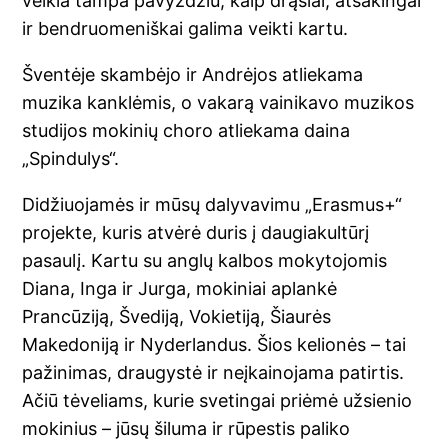
veikla tampa pavyzdžiu, kaip drąsiai, atsakingai
ir bendruomeniškai galima veikti kartu.
Šventėje skambėjo ir Andrėjos atliekama
muzika kanklėmis, o vakarą vainikavo muzikos
studijos mokinių choro atliekama daina
„Spindulys“.
Didžiuojamės ir mūsų dalyvavimu „Erasmus+“
projekte, kuris atvėrė duris į daugiakultūrį
pasaulį. Kartu su anglų kalbos mokytojomis
Diana, Inga ir Jurga, mokiniai aplankė
Prancūziją, Švediją, Vokietiją, Šiaurės
Makedoniją ir Nyderlandus. Šios kelionės – tai
pažinimas, draugystė ir neįkainojama patirtis.
Ačiū tėveliams, kurie svetingai priėmė užsienio
mokinius – jūsų šiluma ir rūpestis paliko