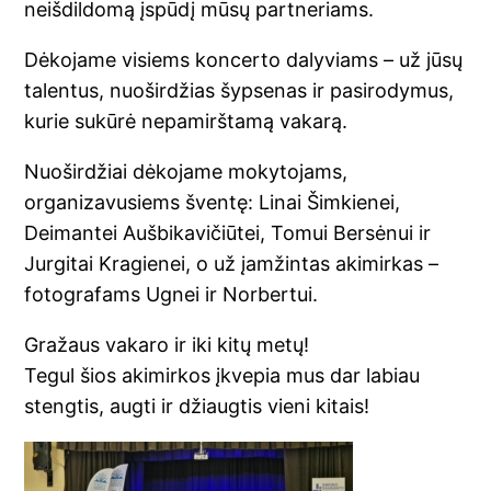
neišdildomą įspūdį mūsų partneriams.
Dėkojame visiems koncerto dalyviams – už jūsų
talentus, nuoširdžias šypsenas ir pasirodymus,
kurie sukūrė nepamirštamą vakarą.
Nuoširdžiai dėkojame mokytojams,
organizavusiems šventę: Linai Šimkienei,
Deimantei Aušbikavičiūtei, Tomui Bersėnui ir
Jurgitai Kragienei, o už įamžintas akimirkas –
fotografams Ugnei ir Norbertui.
Gražaus vakaro ir iki kitų metų!
Tegul šios akimirkos įkvepia mus dar labiau
stengtis, augti ir džiaugtis vieni kitais!