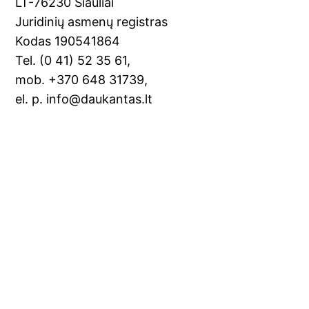
k
n
LT-76230 Šiauliai
sl
Juridinių asmenų registras
Kodas 190541864
at
Tel. (0 41) 52 35 61,
e
mob. +370 648 31739,
el. p. info@daukantas.lt