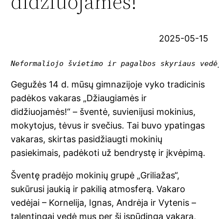
didžiuojamės!“
2025-05-15
Neformaliojo švietimo ir pagalbos skyriaus vedė
Gegužės 14 d. mūsų gimnazijoje vyko tradicinis
padėkos vakaras „Džiaugiamės ir
didžiuojamės!“ – šventė, suvienijusi mokinius,
mokytojus, tėvus ir svečius. Tai buvo ypatingas
vakaras, skirtas pasidžiaugti mokinių
pasiekimais, padėkoti už bendrystę ir įkvėpimą.
Šventę pradėjo mokinių grupė „Griliažas“,
sukūrusi jaukią ir pakilią atmosferą. Vakaro
vedėjai – Kornelija, Ignas, Andrėja ir Vytenis –
talentingai vedė mus per šį įspūdingą vakarą,