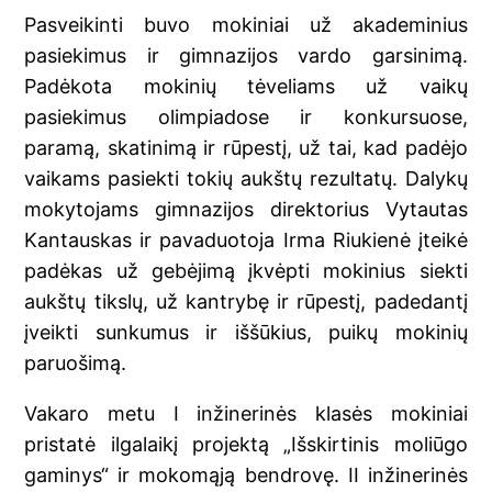
Pasveikinti buvo mokiniai už akademinius
pasiekimus ir gimnazijos vardo garsinimą.
Padėkota mokinių tėveliams už vaikų
pasiekimus olimpiadose ir konkursuose,
paramą, skatinimą ir rūpestį, už tai, kad padėjo
vaikams pasiekti tokių aukštų rezultatų. Dalykų
mokytojams gimnazijos direktorius Vytautas
Kantauskas ir pavaduotoja Irma Riukienė įteikė
padėkas už gebėjimą įkvėpti mokinius siekti
aukštų tikslų, už kantrybę ir rūpestį, padedantį
įveikti sunkumus ir iššūkius, puikų mokinių
paruošimą.
Vakaro metu I inžinerinės klasės mokiniai
pristatė ilgalaikį projektą „Išskirtinis moliūgo
gaminys“ ir mokomąją bendrovę. II inžinerinės