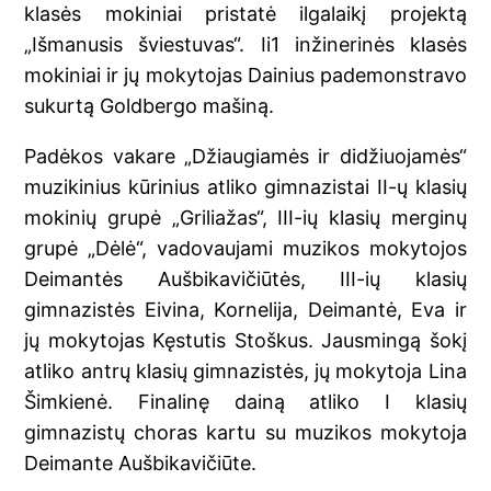
klasės mokiniai pristatė ilgalaikį projektą
„Išmanusis šviestuvas“. Ii1 inžinerinės klasės
mokiniai ir jų mokytojas Dainius pademonstravo
sukurtą Goldbergo mašiną.
Padėkos vakare „Džiaugiamės ir didžiuojamės“
muzikinius kūrinius atliko gimnazistai II-ų klasių
mokinių grupė „Griliažas“, III-ių klasių merginų
grupė „Dėlė“, vadovaujami muzikos mokytojos
Deimantės Aušbikavičiūtės, III-ių klasių
gimnazistės Eivina, Kornelija, Deimantė, Eva ir
jų mokytojas Kęstutis Stoškus. Jausmingą šokį
atliko antrų klasių gimnazistės, jų mokytoja Lina
Šimkienė. Finalinę dainą atliko I klasių
gimnazistų choras kartu su muzikos mokytoja
Deimante Aušbikavičiūte.