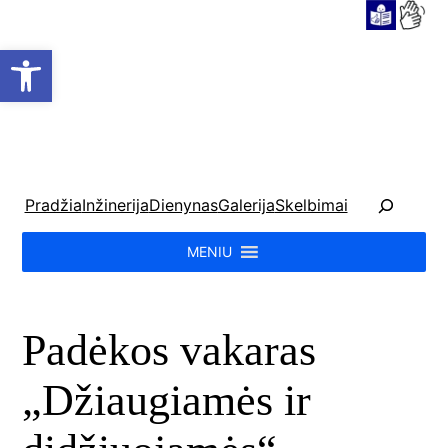
Open toolbar
P
Pradžia
Inžinerija
Dienynas
Galerija
Skelbimai
a
i
MENIU
e
š
k
Padėkos vakaras
a
„Džiaugiamės ir