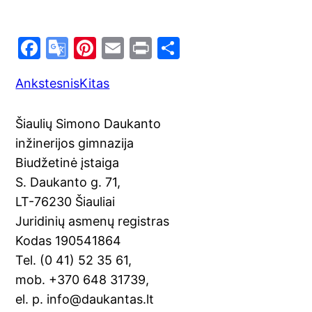
F
G
Pi
E
Pr
S
a
o
nt
m
in
h
Ankstesnis
Kitas
c
o
er
ai
t
ar
e
gl
e
l
e
Šiaulių Simono Daukanto
b
e
st
inžinerijos gimnazija
o
Tr
Biudžetinė įstaiga
o
a
S. Daukanto g. 71,
k
n
LT-76230 Šiauliai
sl
Juridinių asmenų registras
Kodas 190541864
at
Tel. (0 41) 52 35 61,
e
mob. +370 648 31739,
el. p. info@daukantas.lt