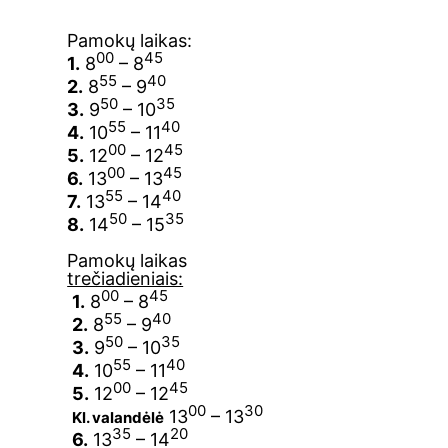
Pamokų laikas:
00
45
1.
8
– 8
55
40
2.
8
– 9
50
35
3.
9
– 10
55
40
4.
10
– 11
00
45
5.
12
– 12
00
45
6.
13
– 13
55
40
7.
13
– 14
50
35
8.
14
– 15
Pamokų laikas
trečiadieniais:
00
45
1.
8
– 8
55
40
2.
8
– 9
50
35
3.
9
– 10
55
40
4.
10
– 11
00
45
5.
12
– 12
00
30
13
– 13
Kl. valandėlė
35
20
6.
13
– 14