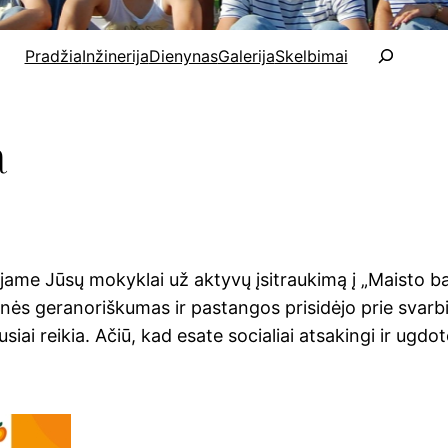
P
Pradžia
Inžinerija
Dienynas
Galerija
Skelbimai
a
i
e
a
š
k
a
jame Jūsų mokyklai už aktyvų įsitraukimą į „Maisto ba
s geranoriškumas ir pastangos prisidėjo prie svarb
siai reikia. Ačiū, kad esate socialiai atsakingi ir ugdot