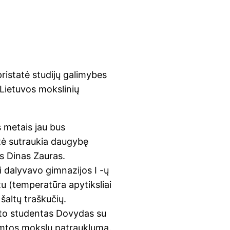
pristatė studijų galimybes
ų Lietuvos mokslinių
is metais jau bus
tė sutraukia daugybę
s Dinas Zauras.
i dalyvavo gimnazijos I -ų
tu (temperatūra apytiksliai
 šaltų traškučių.
eto studentas Dovydas su
amtos mokslų patrauklumą.