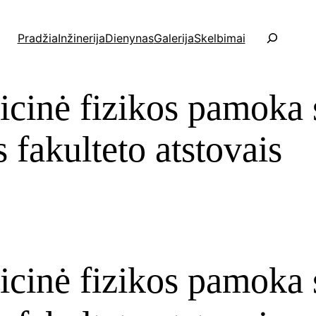
P
Pradžia
Inžinerija
Dienynas
Galerija
Skelbimai
a
i
e
icinė fizikos pamoka
š
k
a
 fakulteto atstovais
icinė fizikos pamoka