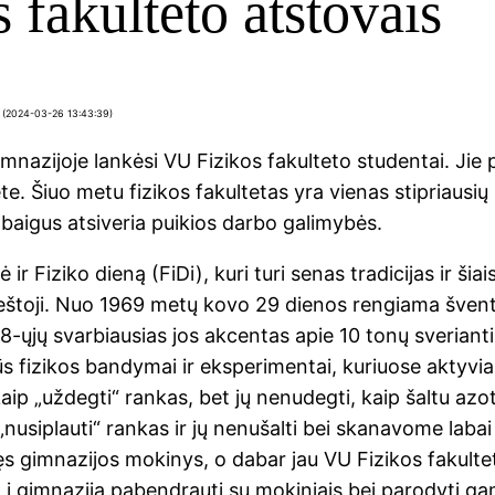
 fakulteto atstovais
nė (2024-03-26 13:43:39)
mnazijoje lankėsi VU Fizikos fakulteto studentai. Jie 
ete. Šiuo metu fizikos fakultetas yra vienas stipriausi
abaigus atsiveria puikios darbo galimybės.
 ir Fiziko dieną (FiDi), kuri turi senas tradicijas ir šia
eštoji. Nuo 1969 metų kovo 29 dienos rengiama šven
-ųjų svarbiausias jos akcentas apie 10 tonų sverianti
ūs fizikos bandymai ir eksperimentai, kuriuose aktyvia
kaip „uždegti“ rankas, bet jų nenudegti, kaip šaltu azo
„nusiplauti“ rankas ir jų nenušalti bei skanavome labai
s gimnazijos mokinys, o dabar jau VU Fizikos fakult
į gimnaziją pabendrauti su mokiniais bei parodyti g