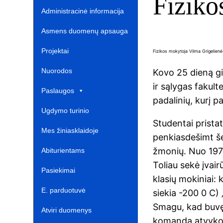
Fizikos
Administracinė informacija
Asmens duomenų apsauga
Projektai‎
Fizikos mokytoja Vilma Grigelie
Nuorodos ‎ ‎ ‎ ‎ ‎ ‎ ‎ ‎ ‎ ‎ ‎‎
Kovo 25 dieną gi
ir sąlygas fakult
Paslaugos
padalinių, kurį p
Ugdymo turinio
Studentai pristatė
atnaujinimas‎
Mes žiniasklaidoje‎
penkiasdešimt š
žmonių. Nuo 1978
Abiturientams‎‎
Toliau sekė įvair
Pasiekimai
klasių mokiniai: 
E. parduotuvė ‎ ‎ ‎ ‎ ‎ ‎ ‎ ‎ ‎ ‎ ‎ ‎ ‎
siekia -200 0 C) 
Smagu, kad buvę
Atviri duomenys
komanda atvyko 