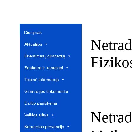
Dienynas
Netrad
Aktualijos
Priėmimas į gimnaziją
Fizikos
Struktūra ir kontaktai
Teisinė informacija
Gimnazijos dokumentai
Darbo pasiūlymai
Netrad
Veiklos sritys
Korupcijos prevencija