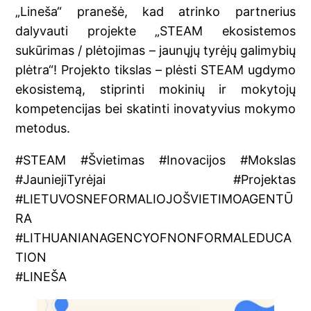
„Lineša“ pranešė, kad atrinko partnerius
dalyvauti projekte „STEAM ekosistemos
sukūrimas / plėtojimas – jaunųjų tyrėjų galimybių
plėtra“! Projekto tikslas – plėsti STEAM ugdymo
ekosistemą, stiprinti mokinių ir mokytojų
kompetencijas bei skatinti inovatyvius mokymo
metodus.
#STEAM #Švietimas #Inovacijos #Mokslas
#JauniejiTyrėjai #Projektas
#LIETUVOSNEFORMALIOJOŠVIETIMOAGENTŪ
RA
#LITHUANIANAGENCYOFNONFORMALEDUCA
TION
#LINEŠA