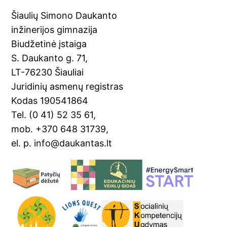
e
gl
e
l
e
Šiaulių Simono Daukanto
b
e
st
inžinerijos gimnazija
o
Tr
Biudžetinė įstaiga
o
a
S. Daukanto g. 71,
k
n
LT-76230 Šiauliai
sl
Juridinių asmenų registras
Kodas 190541864
at
Tel. (0 41) 52 35 61,
e
mob. +370 648 31739,
el. p. info@daukantas.lt