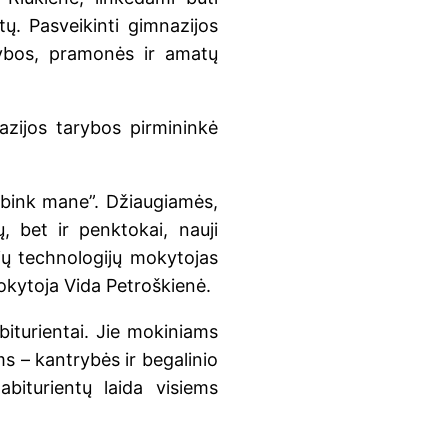
tų. Pasveikinti gimnazijos
ybos, pramonės ir amatų
azijos tarybos pirmininkė
kabink mane”. Džiaugiamės,
 bet ir penktokai, nauji
nių technologijų mokytojas
okytoja Vida Petroškienė.
abiturientai. Jie mokiniams
ms – kantrybės ir begalinio
biturientų laida visiems