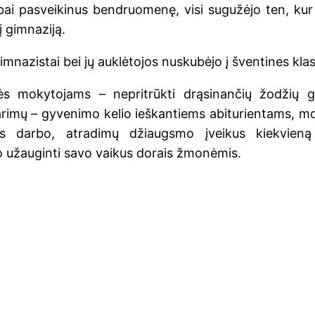
ai pasveikinus bendruomenę, visi sugužėjo ten, kur 
į gimnaziją.
imnazistai bei jų auklėtojos nuskubėjo į šventines klas
ės mokytojams – nepritrūkti drąsinančių žodžių 
rimų – gyvenimo kelio ieškantiems abiturientams, m
aus darbo, atradimų džiaugsmo įveikus kiekvien
o užauginti savo vaikus dorais žmonėmis.