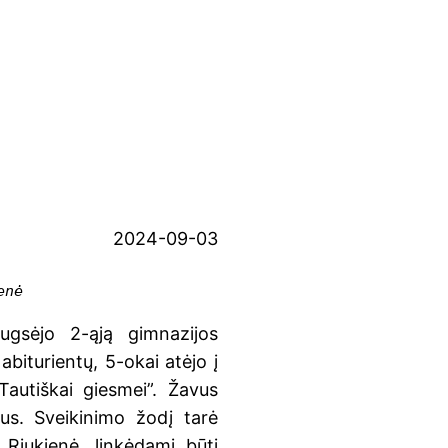
2024-09-03
enė
ugsėjo 2-ąją gimnazijos
biturientų, 5-okai atėjo į
autiškai giesmei”. Žavus
ius. Sveikinimo žodį tarė
Riukienė, linkėdami būti