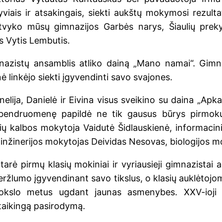
yviais ir atsakingais, siekti aukštų mokymosi rezulta
vyko mūsų gimnazijos Garbės narys, Šiaulių prek
s Vytis Lembutis.
nazistų ansamblis atliko dainą „Mano namai“. Gimn
ė linkėjo siekti įgyvendinti savo svajones.
elija, Danielė ir Eivina visus sveikino su daina „Ap
bendruomenę papildė ne tik gausus būrys pirmokų,
vių kalbos mokytoja Vaidutė Šidlauskienė, informaci
 inžinerijos mokytojas Deividas Nesovas, biologijos m
tarė pirmų klasių mokiniai ir vyriausieji gimnazistai 
veržlumo įgyvendinant savo tikslus, o klasių auklėtojo
okslo metus ugdant jaunas asmenybes. XXV-ioji a
aikingą pasirodymą.