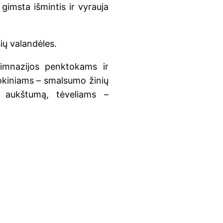
gimsta išmintis ir vyrauja
ių valandėles.
gimnazijos penktokams ir
okiniams – smalsumo žinių
ą aukštumą, tėveliams –