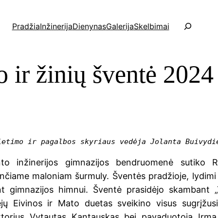
P
Pradžia
Inžinerija
Dienynas
Galerija
Skelbimai
a
i
e
 ir žinių šventė 2024
š
k
a
ietimo ir pagalbos skyriaus vedėja Jolanta Buivydi
o inžinerijos gimnazijos bendruomenė sutiko R
nčiame maloniam šurmuly. Šventės pradžioje, lydimi a
 gimnazijos himnui. Šventė prasidėjo skambant „T
ėjų Eivinos ir Mato duetas sveikino visus sugrįžus
ktorius Vytautas Kantauskas bei pavaduotoja Irma 