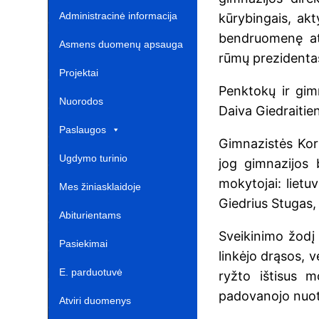
Administracinė informacija
kūrybingais, akt
bendruomenę at
Asmens duomenų apsauga
rūmų prezidenta
Projektai‎
Penktokų ir gim
Nuorodos ‎ ‎ ‎ ‎ ‎ ‎ ‎ ‎ ‎ ‎ ‎‎
Daiva Giedraitien
Paslaugos
Gimnazistės Korn
Ugdymo turinio
jog gimnazijos 
mokytojai: lietu
atnaujinimas‎
Mes žiniasklaidoje‎
Giedrius Stugas,
Abiturientams‎‎
Sveikinimo žodį 
Pasiekimai
linkėjo drąsos, 
E. parduotuvė ‎ ‎ ‎ ‎ ‎ ‎ ‎ ‎ ‎ ‎ ‎ ‎ ‎
ryžto ištisus m
padovanojo nuot
Atviri duomenys