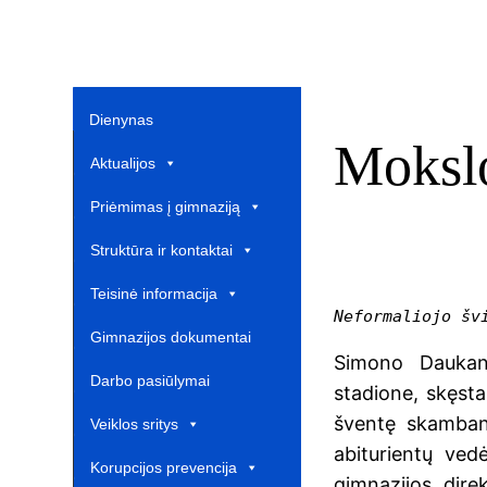
Dienynas
Mokslo
Aktualijos
Priėmimas į gimnaziją
Struktūra ir kontaktai
Teisinė informacija
Neformaliojo šv
Gimnazijos dokumentai
Simono Daukant
Darbo pasiūlymai
stadione, skęsta
šventę skambant
Veiklos sritys
abiturientų ved
Korupcijos prevencija
gimnazijos dire