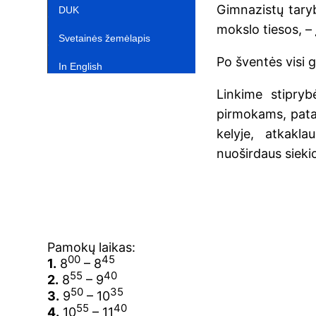
Gimnazistų taryb
DUK
mokslo tiesos, – 
Svetainės žemėlapis
Po šventės visi g
In English‎
Linkime stipryb
pirmokams, pata
kelyje, atkakl
nuoširdaus sieki
Pamokų laikas:
00
45
1.
8
– 8
55
40
2.
8
– 9
50
35
3.
9
– 10
55
40
4.
10
– 11