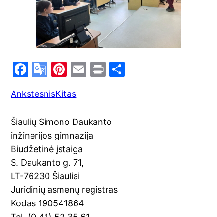
F
G
Pi
E
Pr
S
a
o
nt
m
in
h
Ankstesnis
Kitas
c
o
er
ai
t
ar
e
gl
e
l
e
Šiaulių Simono Daukanto
b
e
st
inžinerijos gimnazija
o
Tr
Biudžetinė įstaiga
o
a
S. Daukanto g. 71,
k
n
LT-76230 Šiauliai
sl
Juridinių asmenų registras
Kodas 190541864
at
Tel. (0 41) 52 35 61,