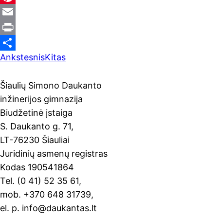
c
o
P
e
o
i
E
b
g
n
m
P
Ankstesnis
Kitas
o
l
t
a
r
S
o
e
e
i
i
h
Šiaulių Simono Daukanto
k
T
r
l
n
a
inžinerijos gimnazija
r
e
t
r
Biudžetinė įstaiga
a
s
e
S. Daukanto g. 71,
n
t
LT-76230 Šiauliai
s
Juridinių asmenų registras
l
Kodas 190541864
Tel. (0 41) 52 35 61,
a
mob. +370 648 31739,
t
el. p. info@daukantas.lt
e