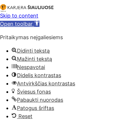
Skip to content
Open toolbar
Pritaikymas neįgaliesiems
Didinti tekstą
Mažinti tekstą
Nespavotai
Didelis kontrastas
Antvirkščias kontrastas
Šviesus fonas
Pabaukti nuorodas
Patogus šriftas
Reset