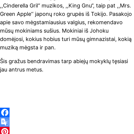
,,Cinderella Gril“ muzikos, ,,King Gnu“, taip pat ,,Mrs.
Green Apple‘‘ japonų roko grupės iš Tokijo. Pasakojo
apie savo mėgstamiausius valgius, rekomendavo
mūsų mokiniams sušius. Mokiniai iš Johoku
domėjosi, kokius hobius turi mūsų gimnazistai, kokią
muziką mėgsta ir pan.
Šis gražus bendravimas tarp abiejų mokyklų tęsiasi
jau antrus metus.
F
a
G