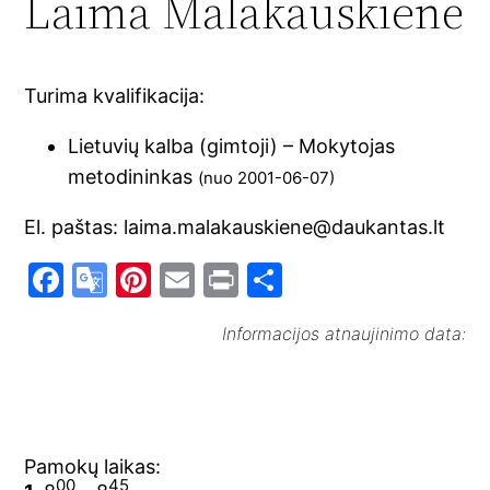
Laima Malakauskienė
Turima kvalifikacija:
Lietuvių kalba (gimtoji) – Mokytojas
metodininkas
(nuo 2001-06-07)
El. paštas: laima.malakauskiene@daukantas.lt
F
G
Pi
E
Pr
S
a
o
nt
m
in
h
Informacijos atnaujinimo data:
c
o
er
ai
t
ar
e
gl
e
l
e
b
e
st
o
Tr
Pamokų laikas:
o
a
00
45