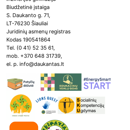
o
Tr
Biudžetinė įstaiga
o
a
S. Daukanto g. 71,
k
n
LT-76230 Šiauliai
sl
Juridinių asmenų registras
Kodas 190541864
at
Tel. (0 41) 52 35 61,
e
mob. +370 648 31739,
el. p. info@daukantas.lt