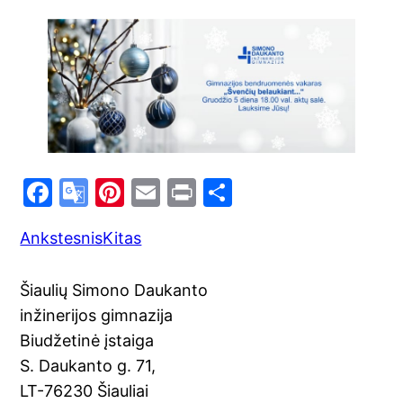
F
G
Pi
E
Pr
S
a
o
nt
m
in
h
Ankstesnis
Kitas
c
o
er
ai
t
ar
e
gl
e
l
e
Šiaulių Simono Daukanto
b
e
st
inžinerijos gimnazija
o
Tr
Biudžetinė įstaiga
o
a
S. Daukanto g. 71,
k
n
LT-76230 Šiauliai