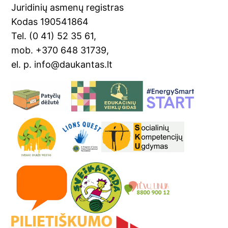
sl
Juridinių asmenų registras
Kodas 190541864
at
Tel. (0 41) 52 35 61,
e
mob. +370 648 31739,
el. p. info@daukantas.lt