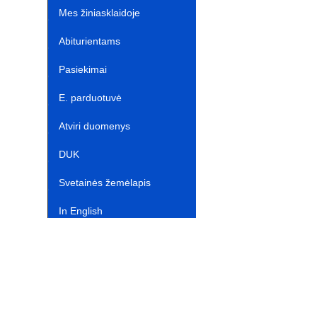
n
t
atnaujinimas‎
Mes žiniasklaidoje‎
s
Abiturientams‎‎
l
a
Pasiekimai
t
E. parduotuvė ‎ ‎ ‎ ‎ ‎ ‎ ‎ ‎ ‎ ‎ ‎ ‎ ‎
e
Atviri duomenys
DUK
Svetainės žemėlapis
In English‎