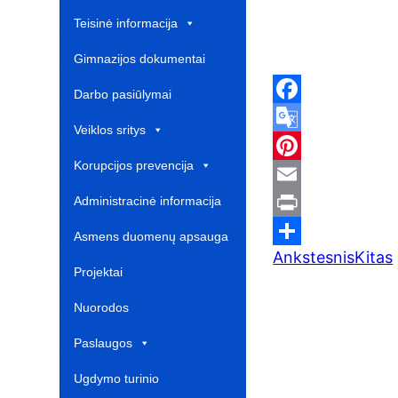
Teisinė informacija
Gimnazijos dokumentai
Darbo pasiūlymai
F
Veiklos sritys
a
G
Korupcijos prevencija
c
o
P
e
o
i
E
Administracinė informacija
b
g
n
m
P
Asmens duomenų apsauga
Ankstesnis
Kitas
o
l
t
a
r
S
Projektai‎
o
e
e
i
i
h
Nuorodos ‎ ‎ ‎ ‎ ‎ ‎ ‎ ‎ ‎ ‎ ‎‎
k
T
r
l
n
a
r
e
t
r
Paslaugos
a
s
e
Ugdymo turinio