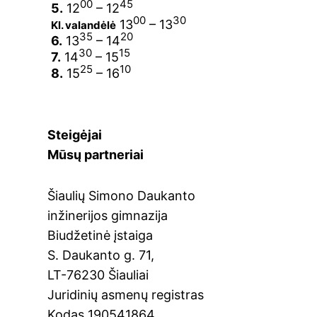
00
45
5.
12
– 12
00
30
13
– 13
Kl. valandėlė
35
20
6.
13
– 14
30
15
7.
14
– 15
25
10
8.
15
– 16
Steigėjai
Mūsų partneriai
Šiaulių Simono Daukanto
inžinerijos gimnazija
Biudžetinė įstaiga
S. Daukanto g. 71,
LT-76230 Šiauliai
Juridinių asmenų registras
Kodas 190541864