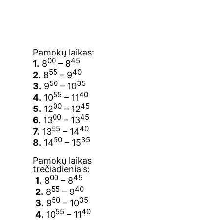
Pamokų laikas:
00
45
1.
8
– 8
55
40
2.
8
– 9
50
35
3.
9
– 10
55
40
4.
10
– 11
00
45
5.
12
– 12
00
45
6.
13
– 13
55
40
7.
13
– 14
50
35
8.
14
– 15
Pamokų laikas
trečiadieniais:
00
45
1.
8
– 8
55
40
2.
8
– 9
50
35
3.
9
– 10
55
40
4.
10
– 11