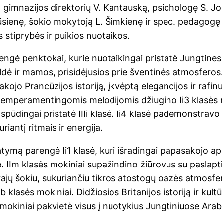
: gimnazijos direktorių V. Kantauską, psichologę S. Jo
sienę, šokio mokytoją L. Šimkienę ir spec. pedagogę
 stiprybės ir puikios nuotaikos.
žengė penktokai, kurie nuotaikingai pristatė Jungtines
dė ir mamos, prisidėjusios prie šventinės atmosferos. 
akojo Prancūzijos istoriją, įkvėptą elegancijos ir rafi
temperamentingomis melodijomis džiugino Ii3 klasės mok
įspūdingai pristatė IIIi klasė. Ii4 klasė pademonstrav
iantį ritmais ir energija.
tymą parengė Ii1 klasė, kuri išradingai papasakojo apie 
ę. IIm klasės mokiniai supažindino žiūrovus su paslapti
ajų šokiu, sukuriančiu tikros atostogų oazės atmosfe
Ib klasės mokiniai. Didžiosios Britanijos istoriją ir kult
ės mokiniai pakvietė visus į nuotykius Jungtiniuose Ar