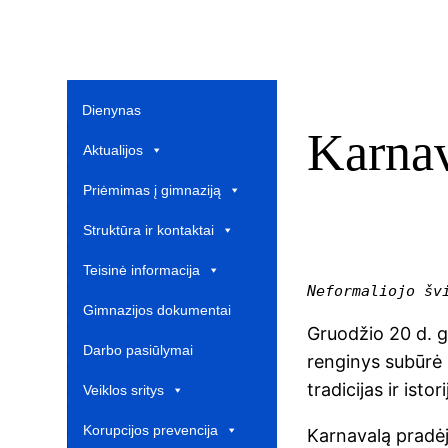
Dienynas
Karnav
Aktualijos
Priėmimas į gimnaziją
Struktūra ir kontaktai
Teisinė informacija
Neformaliojo šv
Gimnazijos dokumentai
Gruodžio 20 d. gi
Darbo pasiūlymai
renginys subūrė m
tradicijas ir istori
Veiklos sritys
Korupcijos prevencija
Karnavalą pradėj