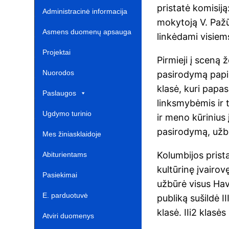
pristatė komisiją
Administracinė informacija
mokytoją V. Pažū
Asmens duomenų apsauga
linkėdami visiems
Projektai‎
Pirmieji į sceną 
Nuorodos ‎ ‎ ‎ ‎ ‎ ‎ ‎ ‎ ‎ ‎ ‎‎
pasirodymą papil
klasė, kuri papas
Paslaugos
linksmybėmis ir 
Ugdymo turinio
ir meno kūrinius 
pasirodymą, užbur
atnaujinimas‎
Mes žiniasklaidoje‎
Kolumbijos prista
Abiturientams‎‎
kultūrinę įvairov
Pasiekimai
užbūrė visus Hav
E. parduotuvė ‎ ‎ ‎ ‎ ‎ ‎ ‎ ‎ ‎ ‎ ‎ ‎ ‎
publiką sušildė II
klasė. IIi2 klas
Atviri duomenys