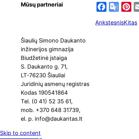
F
G
P
Mūsų partneriai
a
o
n
Ankstesnis
Kitas
c
o
e
e
gl
e
Šiaulių Simono Daukanto
b
e
s
inžinerijos gimnazija
o
Tr
Biudžetinė įstaiga
o
a
S. Daukanto g. 71,
k
n
LT-76230 Šiauliai
sl
Juridinių asmenų registras
Kodas 190541864
at
Tel. (0 41) 52 35 61,
e
mob. +370 648 31739,
el. p. info@daukantas.lt
Skip to content