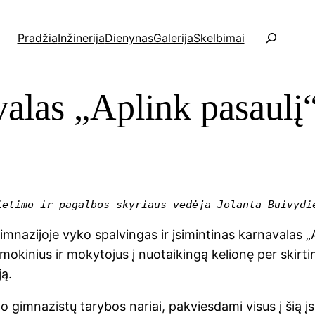
P
Pradžia
Inžinerija
Dienynas
Galerija
Skelbimai
a
i
e
alas „Aplink pasaulį
š
k
a
ietimo ir pagalbos skyriaus vedėja Jolanta Buivydi
mnazijoje vyko spalvingas ir įsimintinas karnavalas „A
okinius ir mokytojus į nuotaikingą kelionę per skirtin
ją.
o gimnazistų tarybos nariai, pakviesdami visus į šią į