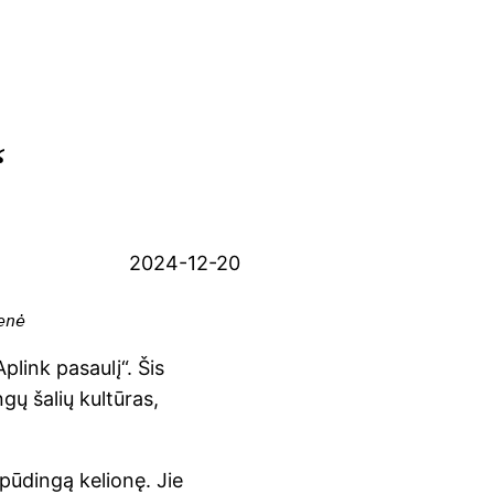
“
2024-12-20
enė
plink pasaulį“. Šis
gų šalių kultūras,
spūdingą kelionę. Jie