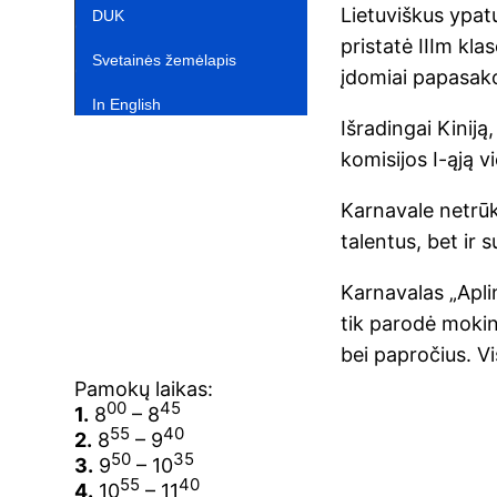
Lietuviškus ypatu
DUK
pristatė IIIm klas
Svetainės žemėlapis
įdomiai papasakoj
In English‎
Išradingai Kiniją
komisijos I-ąją vi
Karnavale netrūk
talentus, bet ir 
Karnavalas „Apli
tik parodė mokini
bei papročius. Vi
Pamokų laikas:
00
45
1.
8
– 8
55
40
2.
8
– 9
50
35
3.
9
– 10
55
40
4.
10
– 11