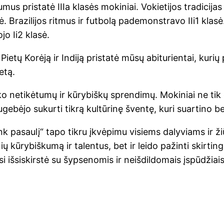
mus pristatė IIIa klasės mokiniai. Vokietijos tradicijas
ė. Brazilijos ritmus ir futbolą pademonstravo IIi1 klasė.
o Ii2 klasė.
, Pietų Korėją ir Indiją pristatė mūsų abiturientai, kur
etą.
o netikėtumų ir kūrybiškų sprendimų. Mokiniai ne ti
sugebėjo sukurti tikrą kultūrinę šventę, kuri suartino
nk pasaulį“ tapo tikru įkvėpimu visiems dalyviams ir ž
ų kūrybiškumą ir talentus, bet ir leido pažinti skirtingų
si išsiskirstė su šypsenomis ir neišdildomais įspūdžiais