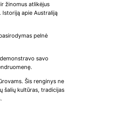
 ir žinomus atlikėjus
 Istoriją apie Australiją
ių pasirodymas pelnė
k demonstravo savo
 bendruomenę.
iūrovams. Šis renginys ne
 šalių kultūras, tradicijas
.