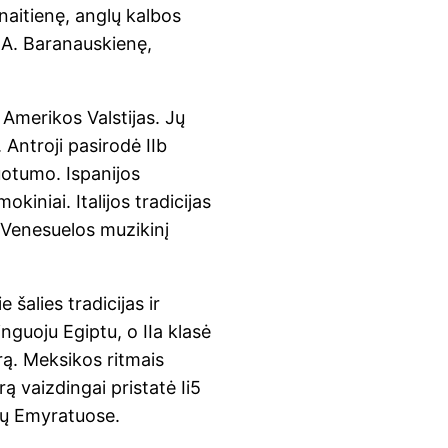
naitienę, anglų kalbos
 A. Baranauskienę,
 Amerikos Valstijas. Jų
Antroji pasirodė IIb
nuotumo. Ispanijos
iniai. Italijos tradicijas
o Venesuelos muzikinį
šalies tradicijas ir
nguoju Egiptu, o IIa klasė
rą. Meksikos ritmais
ūrą vaizdingai pristatė Ii5
abų Emyratuose.