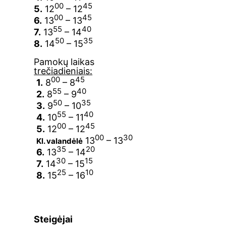
00
45
5.
12
– 12
00
45
6.
13
– 13
55
40
7.
13
– 14
50
35
8.
14
– 15
Pamokų laikas
trečiadieniais:
00
45
1.
8
– 8
55
40
2.
8
– 9
50
35
3.
9
– 10
55
40
4.
10
– 11
00
45
5.
12
– 12
00
30
13
– 13
Kl. valandėlė
35
20
6.
13
– 14
30
15
7.
14
– 15
25
10
8.
15
– 16
Steigėjai