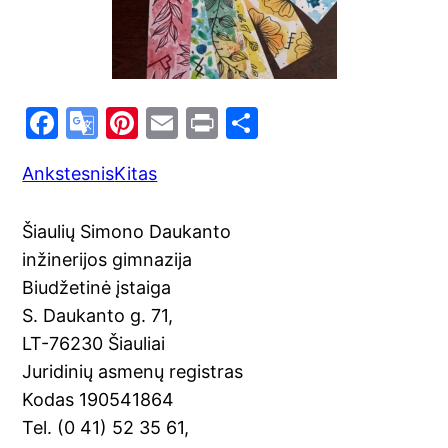
F
G
Pi
E
Pr
S
a
o
nt
m
in
h
Ankstesnis
Kitas
c
o
er
ai
t
ar
e
gl
e
l
e
Šiaulių Simono Daukanto
b
e
st
inžinerijos gimnazija
o
Tr
Biudžetinė įstaiga
o
a
S. Daukanto g. 71,
k
n
LT-76230 Šiauliai
sl
Juridinių asmenų registras
Kodas 190541864
at
Tel. (0 41) 52 35 61,
e