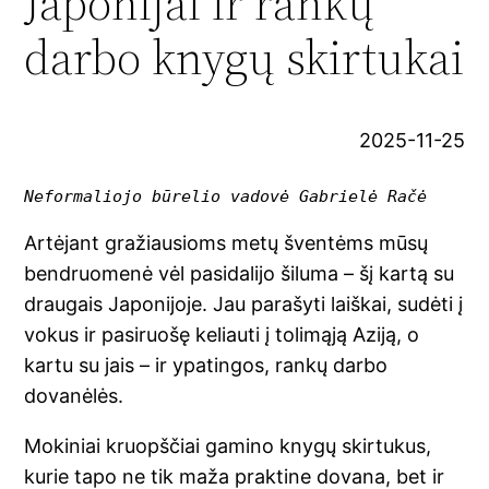
Japonijai ir rankų
darbo knygų skirtukai
2025-11-25
Neformaliojo būrelio vadovė Gabrielė Račė
Artėjant gražiausioms metų šventėms mūsų
bendruomenė vėl pasidalijo šiluma – šį kartą su
draugais Japonijoje. Jau parašyti laiškai, sudėti į
vokus ir pasiruošę keliauti į tolimąją Aziją, o
kartu su jais – ir ypatingos, rankų darbo
dovanėlės.
Mokiniai kruopščiai gamino knygų skirtukus,
kurie tapo ne tik maža praktine dovana, bet ir