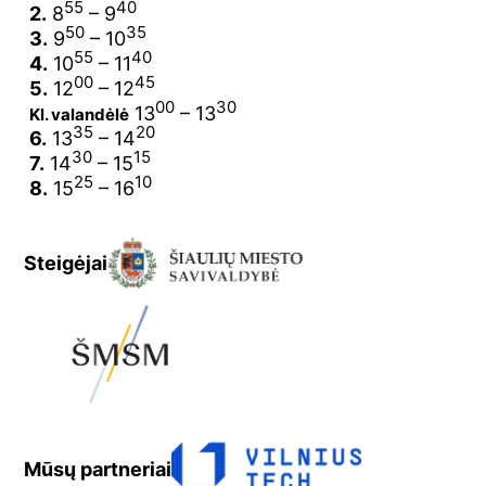
55
40
2.
8
– 9
50
35
3.
9
– 10
55
40
4.
10
– 11
00
45
5.
12
– 12
00
30
13
– 13
Kl. valandėlė
35
20
6.
13
– 14
30
15
7.
14
– 15
25
10
8.
15
– 16
Steigėjai
Mūsų partneriai