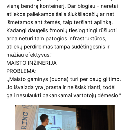
vieną bendrą konteinerį. Dar blogiau – neretai
atliekos paliekamos šalia šiukšliadėžių ar net
išmetamos ant žemės, taip teršiant aplinką.
Kadangi daugelis žmonių tiesiog tingi rūšiuoti
arba neturi tam patogios infrastruktūros,
atliekų perdirbimas tampa sudėtingesnis ir
mažiau efektyvus.”
MAISTO INŽINERIJA
PROBLEMA:
,,Maisto gaminys (duona) turi per daug glitimo.
Jo išvaizda yra įprasta ir neišsiskirianti, todėl
gali nesulaukti pakankamai vartotojų dėmesio.”