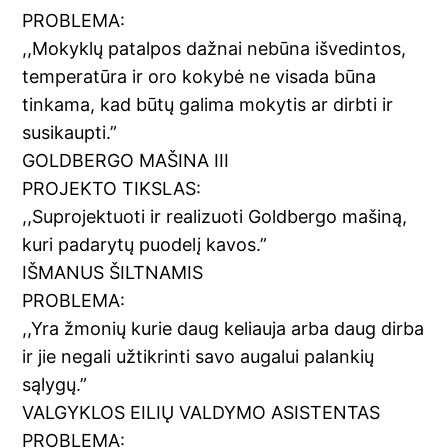
PROBLEMA:
,,Mokyklų patalpos dažnai nebūna išvedintos,
temperatūra ir oro kokybė ne visada būna
tinkama, kad būtų galima mokytis ar dirbti ir
susikaupti.”
GOLDBERGO MAŠINA III
PROJEKTO TIKSLAS:
,,Suprojektuoti ir realizuoti Goldbergo mašiną,
kuri padarytų puodelį kavos.”
IŠMANUS ŠILTNAMIS
PROBLEMA:
,,Yra žmonių kurie daug keliauja arba daug dirba
ir jie negali užtikrinti savo augalui palankių
sąlygų.”
VALGYKLOS EILIŲ VALDYMO ASISTENTAS
PROBLEMA: