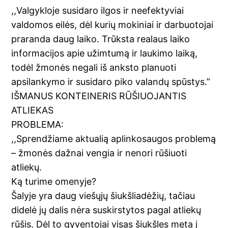
,,Valgykloje susidaro ilgos ir neefektyviai
valdomos eilės, dėl kurių mokiniai ir darbuotojai
praranda daug laiko. Trūksta realaus laiko
informacijos apie užimtumą ir laukimo laiką,
todėl žmonės negali iš anksto planuoti
apsilankymo ir susidaro piko valandų spūstys.”
IŠMANUS KONTEINERIS RŪŠIUOJANTIS
ATLIEKAS
PROBLEMA:
,,Sprendžiame aktualią aplinkosaugos problemą
– žmonės dažnai vengia ir nenori rūšiuoti
atliekų.
Ką turime omenyje?
Šalyje yra daug viešųjų šiukšliadėžių, tačiau
didelė jų dalis nėra suskirstytos pagal atliekų
rūšis. Dėl to gyventojai visas šiukšles meta į