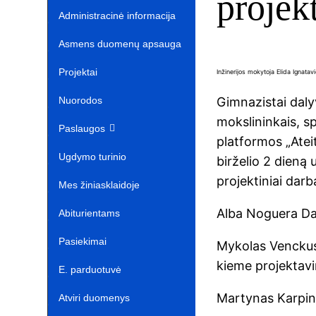
projek
Administracinė informacija
Asmens duomenų apsauga
Projektai‎
Inžinerijos mokytoja Elida Ignat
Nuorodos ‎ ‎ ‎ ‎ ‎ ‎ ‎ ‎ ‎ ‎ ‎‎
Gimnazistai daly
mokslininkais, s
Paslaugos
platformos „Ateit
Ugdymo turinio
birželio 2 dieną 
projektiniai darba
atnaujinimas‎
Mes žiniasklaidoje‎
Alba Noguera Dam
Abiturientams‎‎
Pasiekimai
Mykolas Venckus,
kieme projektavi
E. parduotuvė ‎ ‎ ‎ ‎ ‎ ‎ ‎ ‎ ‎ ‎ ‎ ‎ ‎
Martynas Karpin
Atviri duomenys