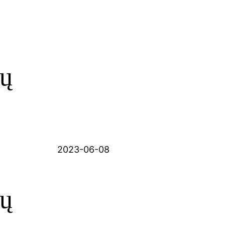
ių
2023-06-08
ių