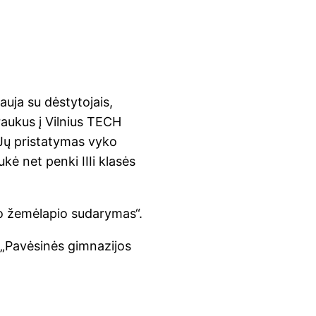
auja su dėstytojais,
raukus į Vilnius TECH
. Jų pristatymas vyko
kė net penki IIIi klasės
io žemėlapio sudarymas“.
 „Pavėsinės gimnazijos