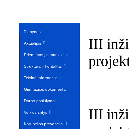
Dienynas
III in
Aktualijos
Priėmimas į gimnaziją
projek
Struktūra ir kontaktai
Teisinė informacija
Gimnazijos dokumentai
Darbo pasiūlymai
III in
Veiklos sritys
Korupcijos prevencija