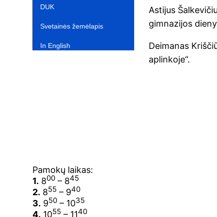
DUK
Astijus Šalkeviči
gimnazijos dieny
Svetainės žemėlapis
Deimanas Kriščiū
In English‎
aplinkoje“.
Pamokų laikas:
00
45
1.
8
– 8
55
40
2.
8
– 9
50
35
3.
9
– 10
55
40
4.
10
– 11