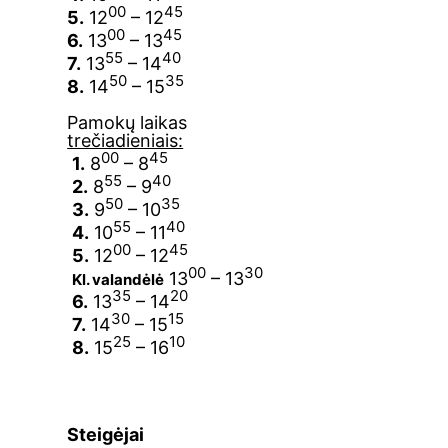
00
45
5.
12
– 12
00
45
6.
13
– 13
55
40
7.
13
– 14
50
35
8.
14
– 15
Pamokų laikas
trečiadieniais:
00
45
1.
8
– 8
55
40
2.
8
– 9
50
35
3.
9
– 10
55
40
4.
10
– 11
00
45
5.
12
– 12
00
30
13
– 13
Kl. valandėlė
35
20
6.
13
– 14
30
15
7.
14
– 15
25
10
8.
15
– 16
Steigėjai