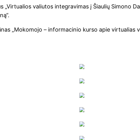
us „Virtualios valiutos integravimas į Šiaulių Simono D
ną“.
nas „Mokomojo – informacinio kurso apie virtualias v