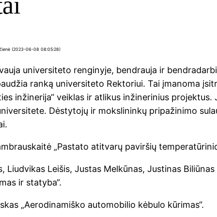
tai
avičienė (2023-06-08 08:05:28)
vauja universiteto renginyje, bendrauja ir bendradarbi
paudžia ranką universiteto Rektoriui. Tai įmanoma įsit
ies inžinerija“ veiklas ir atlikus inžinerinius projektus
universitete. Dėstytojų ir mokslininkų pripažinimo sulau
i.
brauskaitė „Pastato atitvarų paviršių temperatūrin
 Liudvikas Leišis, Justas Melkūnas, Justinas Biliūnas
mas ir statyba“.
skas „Aerodinamiško automobilio kėbulo kūrimas“.