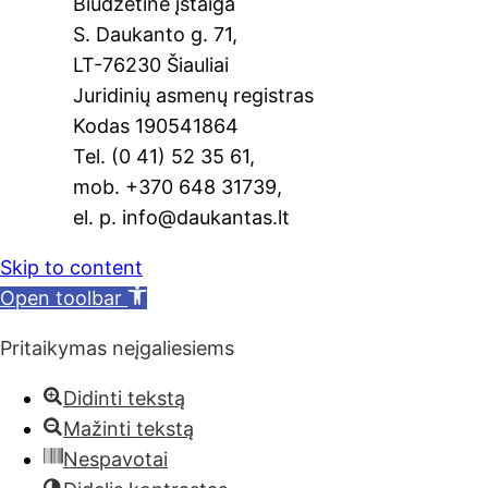
Biudžetinė įstaiga
o
a
S. Daukanto g. 71,
k
n
LT-76230 Šiauliai
sl
Juridinių asmenų registras
Kodas 190541864
at
Tel. (0 41) 52 35 61,
e
mob. +370 648 31739,
el. p. info@daukantas.lt
Skip to content
Open toolbar
Pritaikymas neįgaliesiems
Didinti tekstą
Mažinti tekstą
Nespavotai