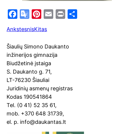
F
G
Pi
E
Pr
S
a
o
nt
m
in
h
Ankstesnis
Kitas
c
o
er
ai
t
ar
e
gl
e
l
e
Šiaulių Simono Daukanto
b
e
st
inžinerijos gimnazija
o
Tr
Biudžetinė įstaiga
o
a
S. Daukanto g. 71,
k
n
LT-76230 Šiauliai
sl
Juridinių asmenų registras
Kodas 190541864
at
Tel. (0 41) 52 35 61,
e
mob. +370 648 31739,
el. p. info@daukantas.lt