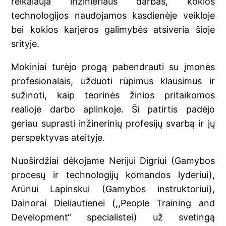
reikalauja inžinieriaus darbas, kokios
technologijos naudojamos kasdienėje veikloje
bei kokios karjeros galimybės atsiveria šioje
srityje.
Mokiniai turėjo progą pabendrauti su įmonės
profesionalais, užduoti rūpimus klausimus ir
sužinoti, kaip teorinės žinios pritaikomos
realioje darbo aplinkoje. Ši patirtis padėjo
geriau suprasti inžinerinių profesijų svarbą ir jų
perspektyvas ateityje.
Nuoširdžiai dėkojame Nerijui Digriui (Gamybos
procesų ir technologijų komandos lyderiui),
Arūnui Lapinskui (Gamybos instruktoriui),
Dainorai Dieliautienei (,,People Training and
Development“ specialistei) už svetingą