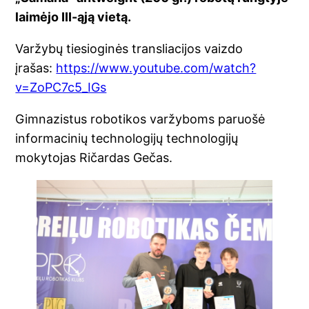
laimėjo III-ąją vietą.
Varžybų tiesioginės transliacijos vaizdo
įrašas:
https://www.youtube.com/watch?
v=ZoPC7c5_IGs
Gimnazistus robotikos varžyboms paruošė
informacinių technologijų technologijų
mokytojas Ričardas Gečas.