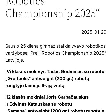
Robotics
Championship 2025“
2025-01-29
Sausio 25 dieną gimnazistai dalyvavo robotikos
varžybose „Preili Robotics Championship 2025″
Latvijoje.
IVi klasės mokinys Tadas Gedminas su robotu
„
Greituolis” antweight (200 gr.) robotų
rungtyje laimėjo II-ąją vietą.
Ii2 klasės mokiniai Joris Garbačauskas
ir Edvinas Katauskas su robotu
„Samana” antweight (200 gr.) robotų rungtyje