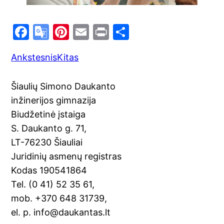
F
G
Pi
E
Pr
S
a
o
nt
m
in
h
Ankstesnis
Kitas
c
o
er
ai
t
ar
e
gl
e
l
e
Šiaulių Simono Daukanto
b
e
st
inžinerijos gimnazija
o
Tr
Biudžetinė įstaiga
o
a
S. Daukanto g. 71,
k
n
LT-76230 Šiauliai
sl
Juridinių asmenų registras
Kodas 190541864
at
Tel. (0 41) 52 35 61,
e
mob. +370 648 31739,
el. p. info@daukantas.lt