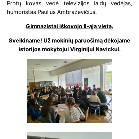
Protų kovas vedė televizijos laidų vedėjas,
humoristas Paulius Ambrazevičius.
Gimnazistai iškovojo II-ąją vietą.
S
veikiname! Už mokinių paruošimą dėkojame
istorijos mokytojui Virginijui Navickui.