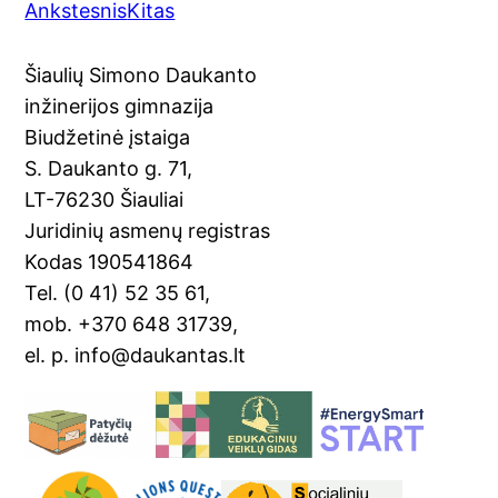
Ankstesnis
Kitas
c
o
er
ai
t
ar
e
gl
e
l
e
Šiaulių Simono Daukanto
b
e
st
inžinerijos gimnazija
o
Tr
Biudžetinė įstaiga
o
a
S. Daukanto g. 71,
k
n
LT-76230 Šiauliai
sl
Juridinių asmenų registras
Kodas 190541864
at
Tel. (0 41) 52 35 61,
e
mob. +370 648 31739,
el. p. info@daukantas.lt