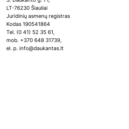
k
n
LT-76230 Šiauliai
sl
Juridinių asmenų registras
Kodas 190541864
at
Tel. (0 41) 52 35 61,
e
mob. +370 648 31739,
el. p. info@daukantas.lt