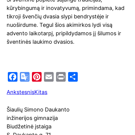
kūrybingumą ir inovatyvumą, primindama, kad
tikroji švenčių dvasia slypi bendrystėje ir
nuoširdume. Tegul šios akimirkos lydi visą
advento laikotarpį, pripildydamos jį šilumos ir
šventinės laukimo dvasios.
F
G
Pi
E
Pr
S
a
o
nt
m
in
h
Ankstesnis
Kitas
c
o
er
ai
t
ar
e
gl
e
l
e
Šiaulių Simono Daukanto
b
e
st
inžinerijos gimnazija
o
Tr
Biudžetinė įstaiga
o
a
S. Daukanto g. 71,