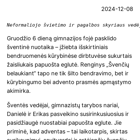
2024-12-08
Neformaliojo švietimo ir pagalbos skyriaus vedė
Gruodžio 6 dieną gimnazijos fojė pasklido
šventinė nuotaika – įžiebta išskirtiniais
bendruomenės kūrybinėse dirbtuvėse sukurtais
žaisliukais papuošta eglutė. Renginys „Švenčių
belaukiant“ tapo ne tik šilto bendravimo, bet ir
kūrybingumo bei advento prasmės apmąstymo
akimirka.
Šventės vedėjai, gimnazistų tarybos nariai,
Danielė ir Erikas pasveikino susirinkusiuosius ir
pasidžiaugė nuostabiai papuošta eglute. Jie
priminė, kad adventas – tai laikotarpis, skirtas