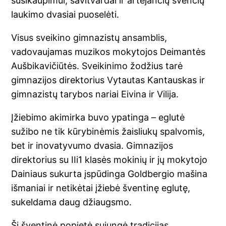
susikaupimui, savitvardai ir artėjančių švenčių
laukimo dvasiai puoselėti.
Visus sveikino gimnazistų ansamblis,
vadovaujamas muzikos mokytojos Deimantės
Aušbikavičiūtės. Sveikinimo žodžius tarė
gimnazijos direktorius Vytautas Kantauskas ir
gimnazistų tarybos nariai Eivina ir Vilija.
Įžiebimo akimirka buvo ypatinga – eglutė
sužibo ne tik kūrybinėmis žaisliukų spalvomis,
bet ir inovatyvumo dvasia. Gimnazijos
direktorius su IIi1 klasės mokinių ir jų mokytojo
Dainiaus sukurta įspūdinga Goldbergio mašina
išmaniai ir netikėtai įžiebė šventinę eglutę,
sukeldama daug džiaugsmo.
Ši šventinė popietė sujungė tradicijas,