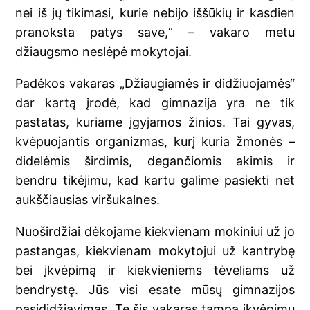
nei iš jų tikimasi, kurie nebijo iššūkių ir kasdien
pranoksta patys save,“ – vakaro metu
džiaugsmo neslėpė mokytojai.
Padėkos vakaras „Džiaugiamės ir didžiuojamės“
dar kartą įrodė, kad gimnazija yra ne tik
pastatas, kuriame įgyjamos žinios. Tai gyvas,
kvėpuojantis organizmas, kurį kuria žmonės –
didelėmis širdimis, degančiomis akimis ir
bendru tikėjimu, kad kartu galime pasiekti net
aukščiausias viršukalnes.
Nuoširdžiai dėkojame kiekvienam mokiniui už jo
pastangas, kiekvienam mokytojui už kantrybę
bei įkvėpimą ir kiekvieniems tėveliams už
bendrystę. Jūs visi esate mūsų gimnazijos
pasididžiavimas. Te šis vakaras tampa įkvėpimu