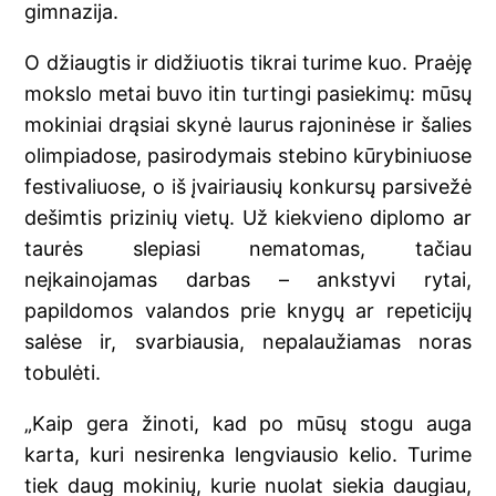
gimnazija.
O džiaugtis ir didžiuotis tikrai turime kuo. Praėję
mokslo metai buvo itin turtingi pasiekimų: mūsų
mokiniai drąsiai skynė laurus rajoninėse ir šalies
olimpiadose, pasirodymais stebino kūrybiniuose
festivaliuose, o iš įvairiausių konkursų parsivežė
dešimtis prizinių vietų. Už kiekvieno diplomo ar
taurės slepiasi nematomas, tačiau
neįkainojamas darbas – ankstyvi rytai,
papildomos valandos prie knygų ar repeticijų
salėse ir, svarbiausia, nepalaužiamas noras
tobulėti.
„Kaip gera žinoti, kad po mūsų stogu auga
karta, kuri nesirenka lengviausio kelio. Turime
tiek daug mokinių, kurie nuolat siekia daugiau,