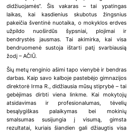
didžiuojamės“. Šis vakaras – tai ypatingas
laikas, kai kasdienius skubotus žingsnius
pakeičia šventinė nuotaika, o mokyklos erdves
užpildo nuoširdūs šypsniai, plojimai ir
bendrystės jausmas. Tai akimirka, kai visa
bendruomenė sustoja ištarti patį svarbiausią
žodį – AČIŪ.
Šių metų renginio ašimi tapo vienybė ir bendras
darbas. Kaip savo kalboje pastebėjo gimnazijos
direktorė Irma R., didžiausia mūsų stiprybė – tai
gebėjimas dirbti viena linkme. Kai mokytojų
atsidavimas ir profesionalumas, tėvelių
besąlygiškas palaikymas bei mokinių
smalsumas susijungia į visumą, gimsta
rezultatai, kuriais šiandien gali džiaugtis visa