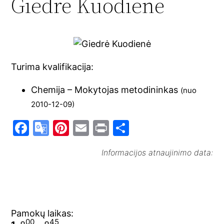
Giedrė Kuodienė
Turima kvalifikacija:
Chemija – Mokytojas metodininkas
(nuo
2010-12-09)
F
G
Pi
E
Pr
S
a
o
nt
m
in
h
Informacijos atnaujinimo data:
c
o
er
ai
t
ar
e
gl
e
l
e
b
e
st
o
Tr
Pamokų laikas:
o
a
00
45