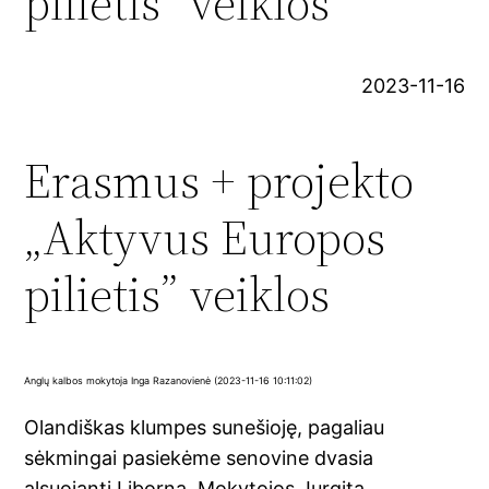
pilietis” veiklos
2023-11-16
Erasmus + projekto
„Aktyvus Europos
pilietis” veiklos
Anglų kalbos mokytoja Inga Razanovienė (2023-11-16 10:11:02)
Olandiškas klumpes sunešioję, pagaliau
sėkmingai pasiekėme senovine dvasia
alsuojantį Liborną. Mokytojos Jurgita