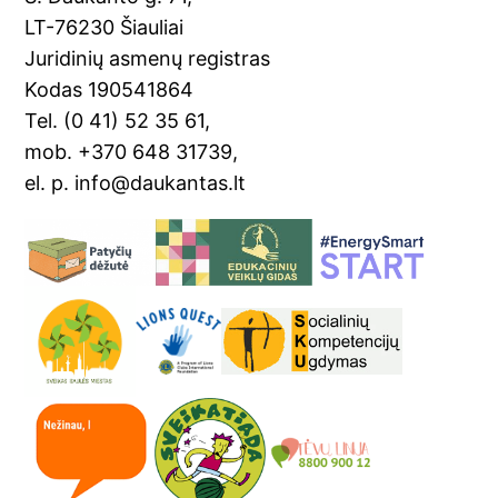
k
n
LT-76230 Šiauliai
sl
Juridinių asmenų registras
Kodas 190541864
at
Tel. (0 41) 52 35 61,
e
mob. +370 648 31739,
el. p. info@daukantas.lt