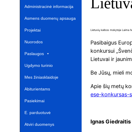
Lietuv
Administracinė informacija
Asmens duomenų apsauga
Projektai‎
Lietuvių kalbos mokytoja Laima
Nuorodos ‎ ‎ ‎ ‎ ‎ ‎ ‎ ‎ ‎ ‎ ‎‎
Pasibaigus Europ
konkursui „Švenč
Paslaugos
Lietuvai ir jauni
Ugdymo turinio
Be Jūsų, mieli m
atnaujinimas‎
Mes žiniasklaidoje‎
Apie šių metų kon
Abiturientams‎‎
ese-konkursas-sv
Pasiekimai
E. parduotuvė ‎ ‎ ‎ ‎ ‎ ‎ ‎ ‎ ‎ ‎ ‎ ‎ ‎
Ignas Giedraitis
Atviri duomenys