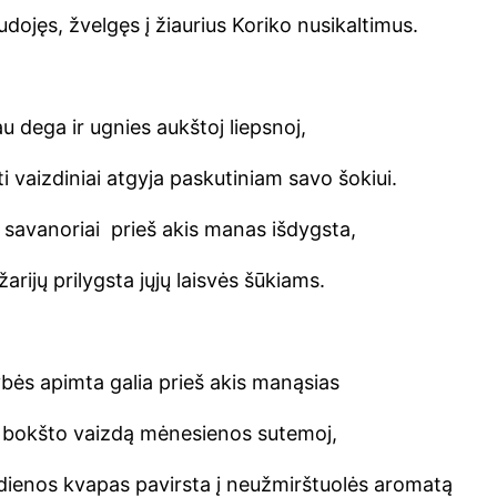
raudojęs, žvelgęs į žiaurius Koriko nusikaltimus.
jau dega ir ugnies aukštoj liepsnoj,
i vaizdiniai atgyja paskutiniam savo šokiui.
vių savanoriai prieš akis manas išdygsta,
rijų prilygsta jųjų laisvės šūkiams.
ybės apimta galia prieš akis manąsias
nų bokšto vaizdą mėnesienos sutemoj,
ienos kvapas pavirsta į neužmirštuolės aromatą