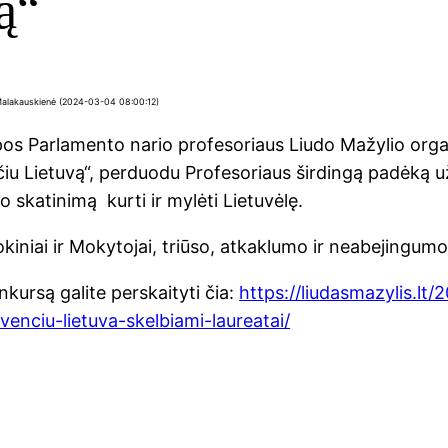
ą“
 Malakauskienė (2024-03-04 08:00:12)
os Parlamento nario profesoriaus Liudo Mažylio organ
iu Lietuvą“, perduodu Profesoriaus širdingą padėką u
mo skatinimą kurti ir mylėti Lietuvėlę.
okiniai ir Mokytojai, triūso, atkaklumo ir neabejingumo
kursą galite perskaityti čia:
https://liudasmazylis.lt/
enciu-lietuva-skelbiami-laureatai/