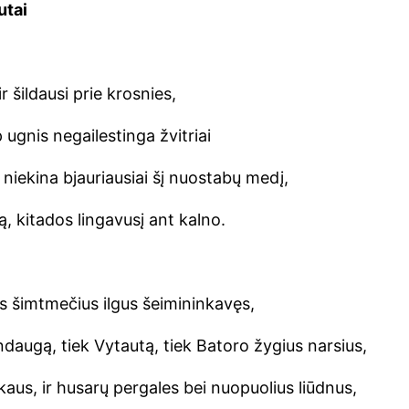
utai
r šildausi prie krosnies,
ugnis negailestinga žvitriai
 niekina bjauriausiai šį nuostabų medį,
ą, kitados lingavusį ant kalno.
is šimtmečius ilgus šeimininkavęs,
ndaugą, tiek Vytautą, tiek Batoro žygius narsius,
tkaus, ir husarų pergales bei nuopuolius liūdnus,