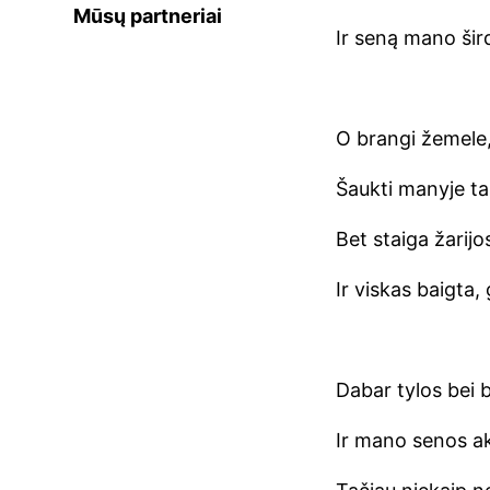
Mūsų partneriai
Ir seną mano šir
O brangi žemele,
Šaukti manyje tas
Bet staiga žarijo
Ir viskas baigta,
Dabar tylos bei 
Ir mano senos aky