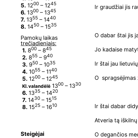
00
45
5.
12
– 12
Ir graudžiai jis 
00
45
6.
13
– 13
55
40
7.
13
– 14
50
35
8.
14
– 15
O dabar štai jis 
Pamokų laikas
trečiadieniais:
00
45
Jo kadaise matyt
1.
8
– 8
55
40
2.
8
– 9
50
35
Ir štai jau lietu
3.
9
– 10
55
40
4.
10
– 11
00
45
O spragsėjimas ža
5.
12
– 12
00
30
13
– 13
Kl. valandėlė
35
20
6.
13
– 14
30
15
7.
14
– 15
25
10
Ir štai dabar did
8.
15
– 16
Atveria tą iškil
Steigėjai
O degančios med