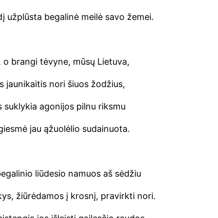
dį užplūsta begalinė meilė savo žemei.
 o brangi tėvyne, mūsų Lietuva,
 jaunikaitis nori šiuos žodžius,
s suklykia agonijos pilnu riksmu
 giesmė jau ąžuolėlio sudainuota.
begalinio liūdesio namuos aš sėdžiu
s, žiūrėdamos į krosnį, pravirkti nori.