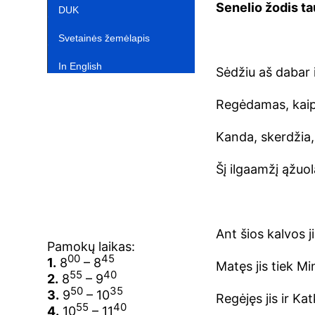
Senelio žodis ta
DUK
Svetainės žemėlapis
In English‎
Sėdžiu aš dabar i
Regėdamas, kaip 
Kanda, skerdžia,
Šį ilgaamžį ąžuol
Ant šios kalvos j
Pamokų laikas:
00
45
1.
8
– 8
Matęs jis tiek Mi
55
40
2.
8
– 9
50
35
3.
9
– 10
Regėjęs jis ir Ka
55
40
4.
10
– 11