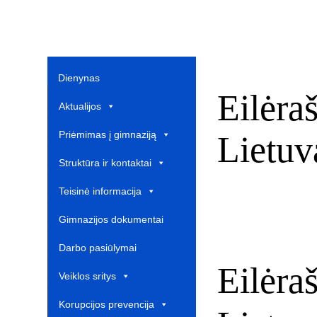
Dienynas
Eilėra
Aktualijos
Priėmimas į gimnaziją
Lietuv
Struktūra ir kontaktai
Teisinė informacija
Gimnazijos dokumentai
Darbo pasiūlymai
Eilėra
Veiklos sritys
Korupcijos prevencija