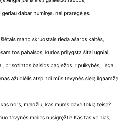
įstengia jos išleisti gailesčio raudos,
u geriau dabar numiręs, nei praregėjęs.
kšlėtais mano skruostais rieda ašaros kaltės,
esam tos pabaisos, kurios prilygsta šitai ugniai,
ai, prisotintos baisios pagiežos ir puikybės, jėgai.
enas ąžuolėlis atspindi mūs tėvynės sielą ilgaamžę.
kas nors, meldžiu, kas mums davė tokią teisę?
uo tėvynės meilės nusigręžti? Kas tas velnias,