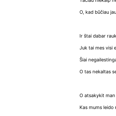
Tačiau niekaip ne
O, kad būčiau ja
Ir štai dabar rau
Juk tai mes visi 
Šiai negailesting
O tas nekaltas s
O atsakykit man 
Kas mums leido n