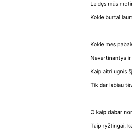
Leidęs mūs motin
Kokie burtai lau
Kokie mes pabais
Nevertinantys ir
Kaip aitri ugnis 
Tik dar labiau t
O kaip dabar norė
Taip ryžtingai, 