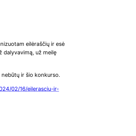
izuotam eilėraščių ir esė
ž dalyvavimą, už meilę
 nebūtų ir šio konkurso.
2024/02/16/eilerasciu-ir-