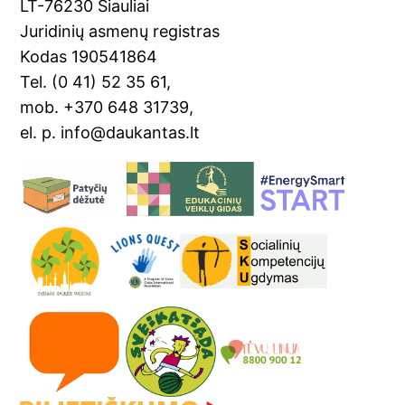
k
n
LT-76230 Šiauliai
sl
Juridinių asmenų registras
Kodas 190541864
at
Tel. (0 41) 52 35 61,
e
mob. +370 648 31739,
el. p. info@daukantas.lt