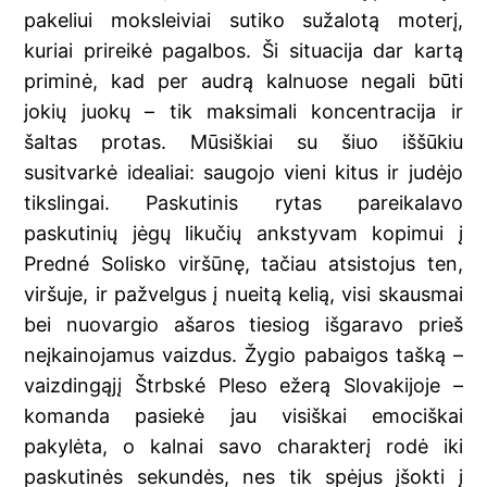
pakeliui moksleiviai sutiko sužalotą moterį,
kuriai prireikė pagalbos. Ši situacija dar kartą
priminė, kad per audrą kalnuose negali būti
jokių juokų – tik maksimali koncentracija ir
šaltas protas. Mūsiškiai su šiuo iššūkiu
susitvarkė idealiai: saugojo vieni kitus ir judėjo
tikslingai. Paskutinis rytas pareikalavo
paskutinių jėgų likučių ankstyvam kopimui į
Predné Solisko viršūnę, tačiau atsistojus ten,
viršuje, ir pažvelgus į nueitą kelią, visi skausmai
bei nuovargio ašaros tiesiog išgaravo prieš
neįkainojamus vaizdus. Žygio pabaigos tašką –
vaizdingąjį Štrbské Pleso ežerą Slovakijoje –
komanda pasiekė jau visiškai emociškai
pakylėta, o kalnai savo charakterį rodė iki
paskutinės sekundės, nes tik spėjus įšokti į