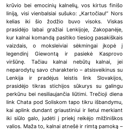
krūvio bei emocinių kalnelių, vos kirtus finišo
liniją, visi vienbalsiai sušuko: „Kartočiau!“ Nors
kelias iki šio žodžio buvo visoks. Viskas
prasidėjo labai gražiai Lenkijoje, Zakopanėje,
kur kalnai komandą pasitiko tiesiog pasakiškais
vaizdais, o moksleiviai sėkmingai įkopė į
legendinį Giewontą ir pasiekė Kasprovo
viršūnę. Tačiau kalnai nebūtų kalnai, jei
neparodytų savo charakterio – atsisveikinus su
Lenkija ir pradėjus leistis link Slovakijos,
prasidėjo tikras stichijos sūkurys su galingu
perkūnu bei nesiliaujančia liūtimi. Trečioji diena
link Chata pod Soliskom tapo tikru išbandymu,
kai aplink dundant griaustiniui ir lietui merkiant
iki siūlo galo, judėti į priekį reikėjo milžiniškos
valios. Maža to, kalnai atnešė ir rimtą pamoką –