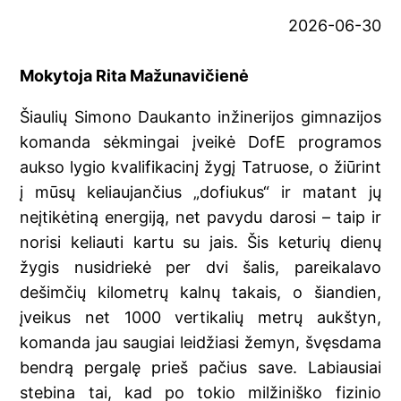
2026-06-30
Mokytoja Rita Mažunavičienė
Šiaulių Simono Daukanto inžinerijos gimnazijos
komanda sėkmingai įveikė DofE programos
aukso lygio kvalifikacinį žygį Tatruose, o žiūrint
į mūsų keliaujančius „dofiukus“ ir matant jų
neįtikėtiną energiją, net pavydu darosi – taip ir
norisi keliauti kartu su jais. Šis keturių dienų
žygis nusidriekė per dvi šalis, pareikalavo
dešimčių kilometrų kalnų takais, o šiandien,
įveikus net 1000 vertikalių metrų aukštyn,
komanda jau saugiai leidžiasi žemyn, švęsdama
bendrą pergalę prieš pačius save. Labiausiai
stebina tai, kad po tokio milžiniško fizinio