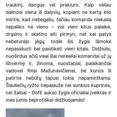
traukinį, dangus vėl prakiuro. Kaip vėliau
dalinosi viena iš dalyvių, kopiant ne kartą kilo
mintis, kad nebegaliu, tačiau komanda niekada
nepaliko nė vieno – visi vieni kitus palaikė,
drąsino ir skatino eiti pirmyn, net kai patys
nebeturėjo jėgų, todėl šis žygis išmokė
nepasiduoti bei pasitikėti vieni kitais. Didžiulis,
nuoširdus ačiū visai šiai nerealiai komandai už jų
ištvermę ir, žinoma, nuostabiai, palaikančiai
vadovei Ritai Mažunavičienei, be kurios ši
patirtis nebūtų tapusi tokia nepamirštama.
Šiauliečių ryžto nepalaužė nei sunkios kuprinės,
nei žaibai – DofE aukso žygis oficialiai įveiktas ir
mes jumis beprotiškai didžiuojamės!