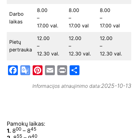
8.00
8.00
8.00
8.
Darbo
–
–
–
–
laikas
17.00 val.
17.00 val
17.00 val
17
12.00
12.00
12.00
12
Pietų
–
–
–
–
pertrauka
12.30 val.
12.30 val.
12.30 val.
12
F
G
Pi
E
Pr
S
a
o
nt
m
in
h
2025-10-13
Informacijos atnaujinimo data:
c
o
er
ai
t
ar
e
gl
e
l
e
b
e
st
o
Tr
Pamokų laikas:
o
a
00
45
1.
8
– 8
55
40
2.
8
– 9