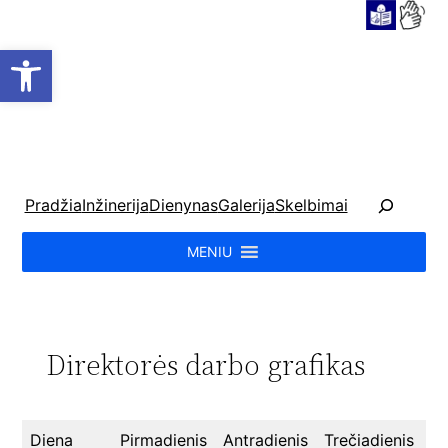
Open toolbar
P
Pradžia
Inžinerija
Dienynas
Galerija
Skelbimai
a
i
MENIU
e
š
k
a
Direktorės darbo grafikas
Diena
Pirmadienis
Antradienis
Trečiadienis
Ke