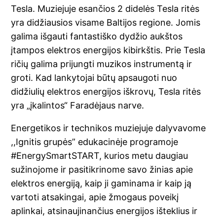
Tesla. Muziejuje esančios 2 didelės Tesla ritės
yra didžiausios visame Baltijos regione. Jomis
galima išgauti fantastiško dydžio aukštos
įtampos elektros energijos kibirkštis. Prie Tesla
ričių galima prijungti muzikos instrumentą ir
groti. Kad lankytojai būtų apsaugoti nuo
didžiulių elektros energijos iškrovų, Tesla ritės
yra „įkalintos“ Faradėjaus narve.
Energetikos ir technikos muziejuje dalyvavome
,,Ignitis grupės” edukacinėje programoje
#EnergySmartSTART, kurios metu daugiau
sužinojome ir pasitikrinome savo žinias apie
elektros energiją, kaip ji gaminama ir kaip ją
vartoti atsakingai, apie žmogaus poveikį
aplinkai, atsinaujinančius energijos išteklius ir