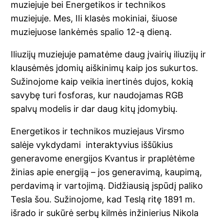
muziejuje bei Energetikos ir technikos
muziejuje. Mes, IIi klasės mokiniai, šiuose
muziejuose lankėmės spalio 12-ą dieną.
Iliuzijų muziejuje pamatėme daug įvairių iliuzijų ir
klausėmės įdomių aiškinimų kaip jos sukurtos.
Sužinojome kaip veikia inertinės dujos, kokią
savybę turi fosforas, kur naudojamas RGB
spalvų modelis ir dar daug kitų įdomybių.
Energetikos ir technikos muziejaus Virsmo
salėje vykdydami interaktyvius iššūkius
generavome energijos Kvantus ir praplėtėme
žinias apie energiją – jos generavimą, kaupimą,
perdavimą ir vartojimą. Didžiausią įspūdį paliko
Tesla šou. Sužinojome, kad Teslą ritę 1891 m.
išrado ir sukūrė serbų kilmės inžinierius Nikola