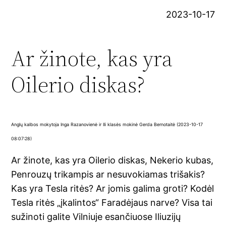
2023-10-17
Ar žinote, kas yra
Oilerio diskas?
Anglų kalbos mokytoja Inga Razanovienė ir IIi klasės mokinė Gerda Bernotaitė (2023-10-17
08:07:28)
Ar žinote, kas yra Oilerio diskas, Nekerio kubas,
Penrouzų trikampis ar nesuvokiamas trišakis?
Kas yra Tesla ritės? Ar jomis galima groti? Kodėl
Tesla ritės „įkalintos“ Faradėjaus narve? Visa tai
sužinoti galite Vilniuje esančiuose Iliuzijų