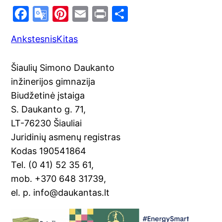
F
G
Pi
E
Pr
S
a
o
nt
m
in
h
Ankstesnis
Kitas
c
o
er
ai
t
ar
e
gl
e
l
e
Šiaulių Simono Daukanto
b
e
st
inžinerijos gimnazija
o
Tr
Biudžetinė įstaiga
o
a
S. Daukanto g. 71,
k
n
LT-76230 Šiauliai
sl
Juridinių asmenų registras
Kodas 190541864
at
Tel. (0 41) 52 35 61,
e
mob. +370 648 31739,
el. p. info@daukantas.lt