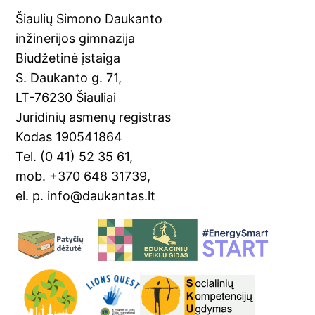
Šiaulių Simono Daukanto
inžinerijos gimnazija
Biudžetinė įstaiga
S. Daukanto g. 71,
LT-76230 Šiauliai
Juridinių asmenų registras
Kodas 190541864
Tel. (0 41) 52 35 61,
mob. +370 648 31739,
el. p. info@daukantas.lt