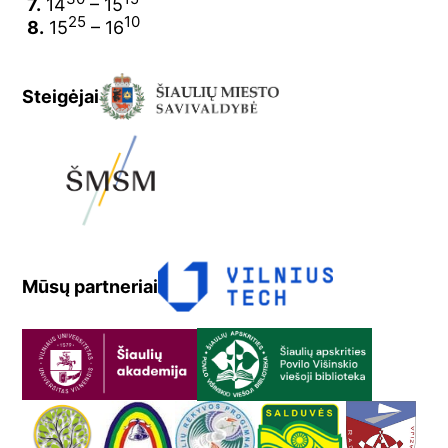
7.
14
– 15
25
10
8.
15
– 16
Steigėjai
Mūsų partneriai