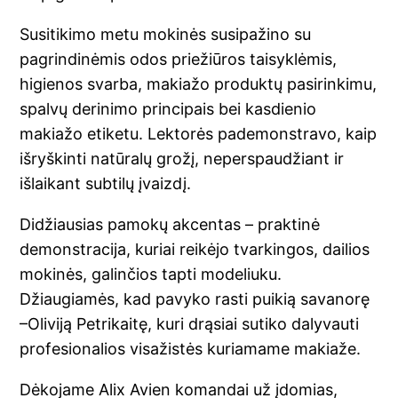
Susitikimo metu mokinės susipažino su
pagrindinėmis odos priežiūros taisyklėmis,
higienos svarba, makiažo produktų pasirinkimu,
spalvų derinimo principais bei kasdienio
makiažo etiketu. Lektorės pademonstravo, kaip
išryškinti natūralų grožį, neperspaudžiant ir
išlaikant subtilų įvaizdį.
Didžiausias pamokų akcentas – praktinė
demonstracija, kuriai reikėjo tvarkingos, dailios
mokinės, galinčios tapti modeliuku.
Džiaugiamės, kad pavyko rasti puikią savanorę
–Oliviją Petrikaitę, kuri drąsiai sutiko dalyvauti
profesionalios visažistės kuriamame makiaže.
Dėkojame Alix Avien komandai už įdomias,