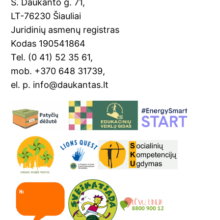
o
a
S. Daukanto g. 71,
k
n
LT-76230 Šiauliai
sl
Juridinių asmenų registras
Kodas 190541864
at
Tel. (0 41) 52 35 61,
e
mob. +370 648 31739,
el. p. info@daukantas.lt