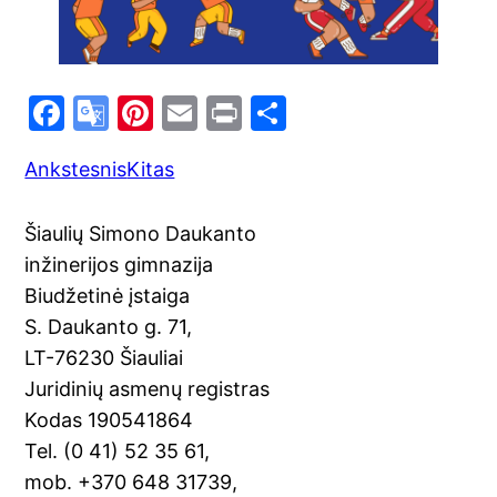
F
G
Pi
E
Pr
S
a
o
nt
m
in
h
Ankstesnis
Kitas
c
o
er
ai
t
ar
e
gl
e
l
e
Šiaulių Simono Daukanto
b
e
st
inžinerijos gimnazija
o
Tr
Biudžetinė įstaiga
o
a
S. Daukanto g. 71,
k
n
LT-76230 Šiauliai
sl
Juridinių asmenų registras
Kodas 190541864
at
Tel. (0 41) 52 35 61,
e
mob. +370 648 31739,