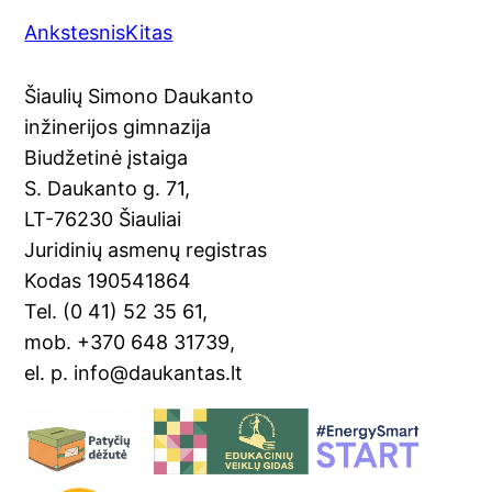
a
o
nt
m
in
h
Ankstesnis
Kitas
c
o
er
ai
t
ar
e
gl
e
l
e
Šiaulių Simono Daukanto
b
e
st
inžinerijos gimnazija
o
Tr
Biudžetinė įstaiga
o
a
S. Daukanto g. 71,
k
n
LT-76230 Šiauliai
sl
Juridinių asmenų registras
Kodas 190541864
at
Tel. (0 41) 52 35 61,
e
mob. +370 648 31739,
el. p. info@daukantas.lt