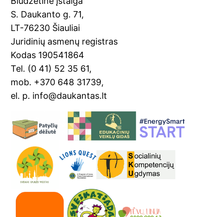
Biudžetinė įstaiga
o
a
S. Daukanto g. 71,
k
n
LT-76230 Šiauliai
sl
Juridinių asmenų registras
Kodas 190541864
at
Tel. (0 41) 52 35 61,
e
mob. +370 648 31739,
el. p. info@daukantas.lt