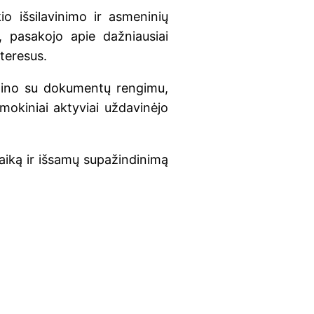
io išsilavinimo ir asmeninių
i, pasakojo apie dažniausiai
teresus.
žino su dokumentų rengimu,
 mokiniai aktyviai uždavinėjo
laiką ir išsamų supažindinimą