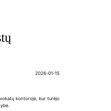
stų
2026-01-15
dvokatų kontoroje, kur turėjo
nybe.