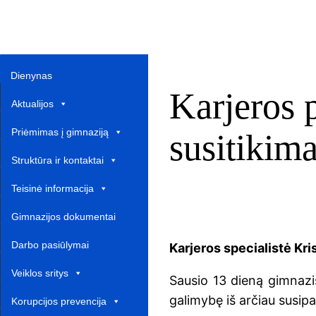
Dienynas
Karjeros 
Aktualijos
Priėmimas į gimnaziją
susitikim
Struktūra ir kontaktai
Teisinė informacija
Gimnazijos dokumentai
Darbo pasiūlymai
Karjeros specialistė Kri
Veiklos sritys
Sausio 13 dieną gimnazis
galimybę iš arčiau susipa
Korupcijos prevencija