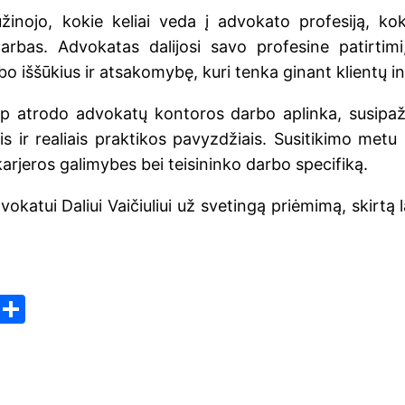
žinojo, kokie keliai veda į advokato profesiją, kok
darbas. Advokatas dalijosi savo profesine patirtim
o iššūkius ir atsakomybę, kuri tenka ginant klientų in
ip atrodo advokatų kontoros darbo aplinka, susipa
is ir realiais praktikos pavyzdžiais. Susitikimo metu
karjeros galimybes bei teisininko darbo specifiką.
okatui Daliui Vaičiuliui už svetingą priėmimą, skirtą 
Pr
S
in
h
ar
e