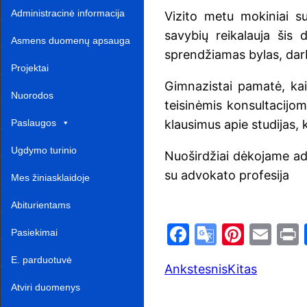
Administracinė informacija
Vizito metu mokiniai su
savybių reikalauja šis 
Asmens duomenų apsauga
sprendžiamas bylas, darb
Projektai‎
Gimnazistai pamatė, ka
Nuorodos ‎ ‎ ‎ ‎ ‎ ‎ ‎ ‎ ‎ ‎ ‎‎
teisinėmis konsultacijom
Paslaugos
klausimus apie studijas, 
Ugdymo turinio
Nuoširdžiai dėkojame adv
su advokato profesija
atnaujinimas‎
Mes žiniasklaidoje‎
Abiturientams‎‎
F
G
Pi
E
Pasiekimai
a
o
nt
m
E. parduotuvė ‎ ‎ ‎ ‎ ‎ ‎ ‎ ‎ ‎ ‎ ‎ ‎ ‎
Ankstesnis
Kitas
c
o
er
ai
t
Atviri duomenys
e
gl
e
l