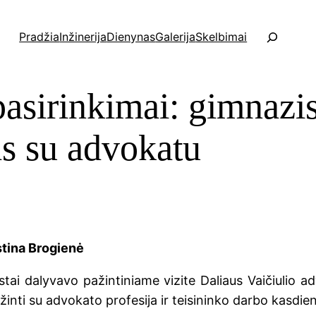
P
Pradžia
Inžinerija
Dienynas
Galerija
Skelbimai
a
i
e
pasirinkimai: gimnazi
š
k
a
as su advokatu
stina Brogienė
tai dalyvavo pažintiniame vizite Daliaus Vaičiulio a
žinti su advokato profesija ir teisininko darbo kasdie