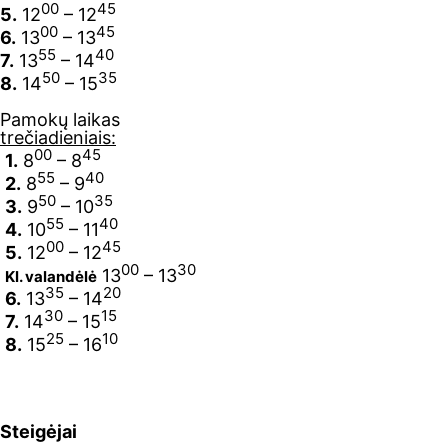
00
45
5.
12
– 12
00
45
6.
13
– 13
55
40
7.
13
– 14
50
35
8.
14
– 15
Pamokų laikas
trečiadieniais:
00
45
1.
8
– 8
55
40
2.
8
– 9
50
35
3.
9
– 10
55
40
4.
10
– 11
00
45
5.
12
– 12
00
30
13
– 13
Kl. valandėlė
35
20
6.
13
– 14
30
15
7.
14
– 15
25
10
8.
15
– 16
Steigėjai