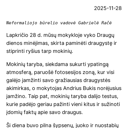
2025-11-28
Neformaliojo būrelio vadovė Gabrielė Račė 
Lapkričio 28 d. mūsų mokykloje vyko Draugų
dienos minėjimas, skirta paminėti draugystę ir
stiprinti ryšius tarp mokinių.
Mokinių taryba, siekdama sukurti ypatingą
atmosferą, paruošė fotosesijos zoną, kur visi
galėjo įamžinti savo gražiausias draugystės
akimirkas, o mokytojas Andrius Bukis norėjusius
įamžino. Taip pat, mokinių taryba dalijo testus,
kurie padėjo geriau pažinti vieni kitus ir sužinoti
įdomių faktų apie savo draugus.
Ši diena buvo pilna šypsenų, juoko ir nuostabių