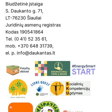
o
Tr
Biudžetinė įstaiga
o
a
S. Daukanto g. 71,
k
n
LT-76230 Šiauliai
sl
Juridinių asmenų registras
Kodas 190541864
at
Tel. (0 41) 52 35 61,
e
mob. +370 648 31739,
el. p. info@daukantas.lt