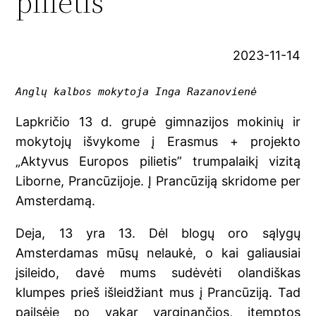
pilietis”
2023-11-14
Anglų kalbos mokytoja Inga Razanovienė
Lapkričio 13 d. grupė gimnazijos mokinių ir
mokytojų išvykome į Erasmus + projekto
„Aktyvus Europos pilietis” trumpalaikį vizitą
Liborne, Prancūzijoje. Į Prancūziją skridome per
Amsterdamą.
Deja, 13 yra 13. Dėl blogų oro sąlygų
Amsterdamas mūsų nelaukė, o kai galiausiai
įsileido, davė mums sudėvėti olandiškas
klumpes prieš išleidžiant mus į Prancūziją. Tad
pailsėję po vakar varginančios, įtemptos