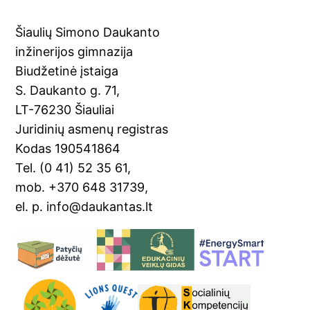
c
o
er
ai
t
ar
e
gl
e
l
e
Šiaulių Simono Daukanto
b
e
st
inžinerijos gimnazija
o
Tr
Biudžetinė įstaiga
o
a
S. Daukanto g. 71,
k
n
LT-76230 Šiauliai
sl
Juridinių asmenų registras
Kodas 190541864
at
Tel. (0 41) 52 35 61,
e
mob. +370 648 31739,
el. p. info@daukantas.lt