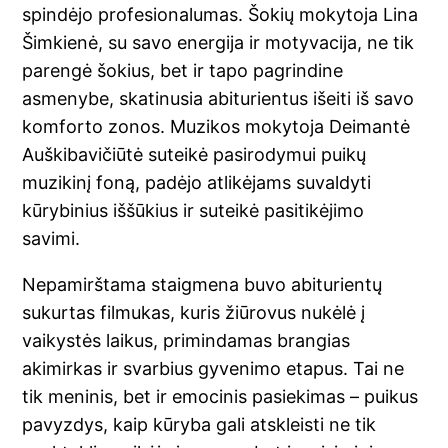
spindėjo profesionalumas. Šokių mokytoja Lina
Šimkienė, su savo energija ir motyvacija, ne tik
parengė šokius, bet ir tapo pagrindine
asmenybe, skatinusia abiturientus išeiti iš savo
komforto zonos. Muzikos mokytoja Deimantė
Auškibavičiūtė suteikė pasirodymui puikų
muzikinį foną, padėjo atlikėjams suvaldyti
kūrybinius iššūkius ir suteikė pasitikėjimo
savimi.
Nepamirštama staigmena buvo abiturientų
sukurtas filmukas, kuris žiūrovus nukėlė į
vaikystės laikus, primindamas brangias
akimirkas ir svarbius gyvenimo etapus. Tai ne
tik meninis, bet ir emocinis pasiekimas – puikus
pavyzdys, kaip kūryba gali atskleisti ne tik