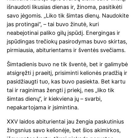
išnaudoti likusias dienas ir, žinoma, pasitikėti
savo jėgomis. „Liko tik šimtas dienų. Naudokite
jas protingai“, – tai buvo žinutė, kuri
neabejotinai paliko gilų įspūdį. Energingas ir
įspūdingas trečiokų pasirodymas buvo skirtas,
pirmiausia, abiturientams ir šventės svečiams.
Šimtadienis buvo ne tik šventė, bet ir galimybė
atsigręžti į praeitį, prisiminti kelionės pradžią ir
pasidžiaugti tuo, kas buvo pasiekta. Bet kartu
tai ir raginimas žengti į priekį, nes „liko tik
šimtas dienų“, ir kiekviena jų – svarbi,
nepakartojama ir įsimintina.
XXV laidos abiturientai jau žengia paskutinius
žingsnius savo kelionėje, bet šios akimirkos,