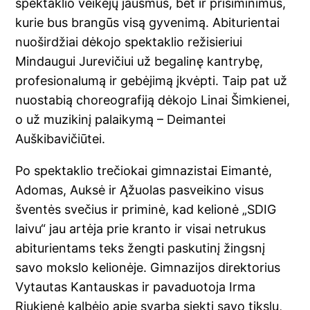
spektaklio veikėjų jausmus, bet ir prisiminimus,
kurie bus brangūs visą gyvenimą. Abiturientai
nuoširdžiai dėkojo spektaklio režisieriui
Mindaugui Jurevičiui už begalinę kantrybę,
profesionalumą ir gebėjimą įkvėpti. Taip pat už
nuostabią choreografiją dėkojo Linai Šimkienei,
o už muzikinį palaikymą – Deimantei
Auškibavičiūtei.
Po spektaklio trečiokai gimnazistai Eimantė,
Adomas, Auksė ir Ąžuolas pasveikino visus
šventės svečius ir priminė, kad kelionė „SDIG
laivu“ jau artėja prie kranto ir visai netrukus
abiturientams teks žengti paskutinį žingsnį
savo mokslo kelionėje. Gimnazijos direktorius
Vytautas Kantauskas ir pavaduotoja Irma
Riukienė kalbėjo apie svarbą siekti savo tikslų,