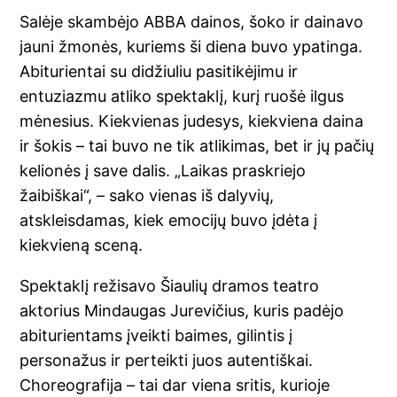
Salėje skambėjo ABBA dainos, šoko ir dainavo
jauni žmonės, kuriems ši diena buvo ypatinga.
Abiturientai su didžiuliu pasitikėjimu ir
entuziazmu atliko spektaklį, kurį ruošė ilgus
mėnesius. Kiekvienas judesys, kiekviena daina
ir šokis – tai buvo ne tik atlikimas, bet ir jų pačių
kelionės į save dalis. „Laikas praskriejo
žaibiškai“, – sako vienas iš dalyvių,
atskleisdamas, kiek emocijų buvo įdėta į
kiekvieną sceną.
Spektaklį režisavo Šiaulių dramos teatro
aktorius Mindaugas Jurevičius, kuris padėjo
abiturientams įveikti baimes, gilintis į
personažus ir perteikti juos autentiškai.
Choreografija – tai dar viena sritis, kurioje