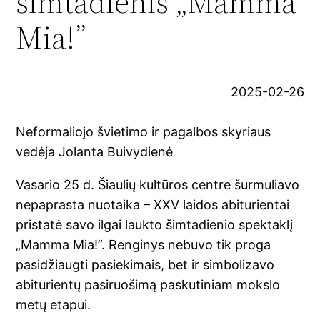
šimtadienis „Mamma
Mia!”
2025-02-26
Neformaliojo švietimo ir pagalbos skyriaus
vedėja Jolanta Buivydienė
Vasario 25 d. Šiaulių kultūros centre šurmuliavo
nepaprasta nuotaika – XXV laidos abiturientai
pristatė savo ilgai laukto šimtadienio spektaklį
„Mamma Mia!”. Renginys nebuvo tik proga
pasidžiaugti pasiekimais, bet ir simbolizavo
abiturientų pasiruošimą paskutiniam mokslo
metų etapui.