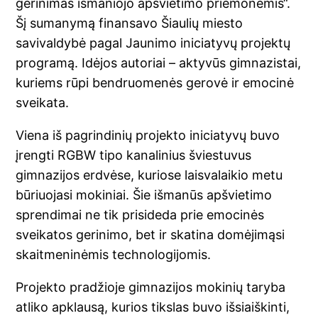
gerinimas išmaniojo apšvietimo priemonėmis“.
Šį sumanymą finansavo Šiaulių miesto
savivaldybė pagal Jaunimo iniciatyvų projektų
programą. Idėjos autoriai – aktyvūs gimnazistai,
kuriems rūpi bendruomenės gerovė ir emocinė
sveikata.
Viena iš pagrindinių projekto iniciatyvų buvo
įrengti RGBW tipo kanalinius šviestuvus
gimnazijos erdvėse, kuriose laisvalaikio metu
būriuojasi mokiniai. Šie išmanūs apšvietimo
sprendimai ne tik prisideda prie emocinės
sveikatos gerinimo, bet ir skatina domėjimąsi
skaitmeninėmis technologijomis.
Projekto pradžioje gimnazijos mokinių taryba
atliko apklausą, kurios tikslas buvo išsiaiškinti,