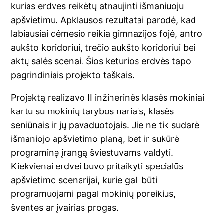
kurias erdves reikėtų atnaujinti išmaniuoju
apšvietimu. Apklausos rezultatai parodė, kad
labiausiai dėmesio reikia gimnazijos fojė, antro
aukšto koridoriui, trečio aukšto koridoriui bei
aktų salės scenai. Šios keturios erdvės tapo
pagrindiniais projekto taškais.
Projektą realizavo II inžinerinės klasės mokiniai
kartu su mokinių tarybos nariais, klasės
seniūnais ir jų pavaduotojais. Jie ne tik sudarė
išmaniojo apšvietimo planą, bet ir sukūrė
programinę įrangą šviestuvams valdyti.
Kiekvienai erdvei buvo pritaikyti specialūs
apšvietimo scenarijai, kurie gali būti
programuojami pagal mokinių poreikius,
šventes ar įvairias progas.