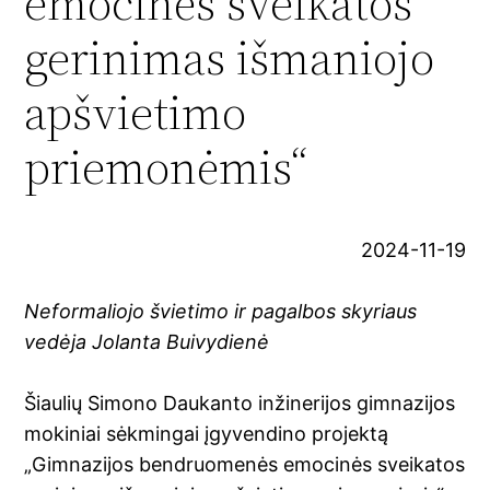
emocinės sveikatos
gerinimas išmaniojo
apšvietimo
priemonėmis“
2024-11-19
Neformaliojo švietimo ir pagalbos skyriaus
vedėja Jolanta Buivydienė
Šiaulių Simono Daukanto inžinerijos gimnazijos
mokiniai sėkmingai įgyvendino projektą
„Gimnazijos bendruomenės emocinės sveikatos