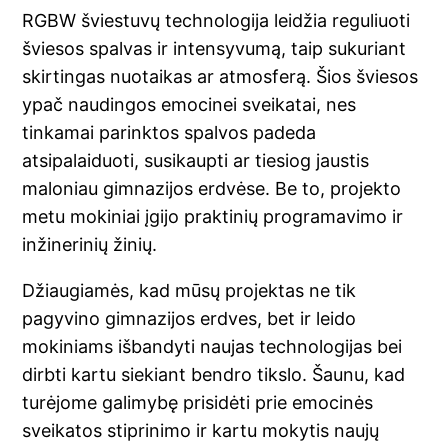
RGBW šviestuvų technologija leidžia reguliuoti
šviesos spalvas ir intensyvumą, taip sukuriant
skirtingas nuotaikas ar atmosferą. Šios šviesos
ypač naudingos emocinei sveikatai, nes
tinkamai parinktos spalvos padeda
atsipalaiduoti, susikaupti ar tiesiog jaustis
maloniau gimnazijos erdvėse. Be to, projekto
metu mokiniai įgijo praktinių programavimo ir
inžinerinių žinių.
Džiaugiamės, kad mūsų projektas ne tik
pagyvino gimnazijos erdves, bet ir leido
mokiniams išbandyti naujas technologijas bei
dirbti kartu siekiant bendro tikslo. Šaunu, kad
turėjome galimybę prisidėti prie emocinės
sveikatos stiprinimo ir kartu mokytis naujų