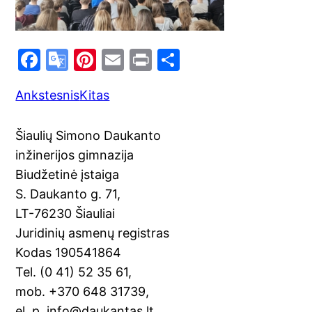
F
G
Pi
E
Pr
S
a
o
nt
m
in
h
Ankstesnis
Kitas
c
o
er
ai
t
ar
e
gl
e
l
e
Šiaulių Simono Daukanto
b
e
st
inžinerijos gimnazija
o
Tr
Biudžetinė įstaiga
o
a
S. Daukanto g. 71,
k
n
LT-76230 Šiauliai
sl
Juridinių asmenų registras
Kodas 190541864
at
Tel. (0 41) 52 35 61,
e
mob. +370 648 31739,
el. p. info@daukantas.lt