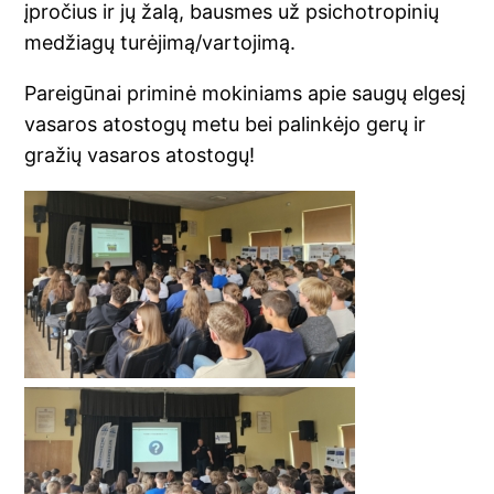
įpročius ir jų žalą, bausmes už psichotropinių
medžiagų turėjimą/vartojimą.
Pareigūnai priminė mokiniams apie saugų elgesį
vasaros atostogų metu bei palinkėjo gerų ir
gražių vasaros atostogų!