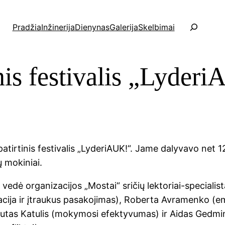
P
Pradžia
Inžinerija
Dienynas
Galerija
Skelbimai
a
i
e
inis festivalis „Lyder
š
k
a
patirtinis festivalis „LyderiAUK!“. Jame dalyvavo net 
mokiniai.
s vedė organizacijos „Mostai“ sričių lektoriai-specialis
acija ir įtraukus pasakojimas), Roberta Avramenko (emo
tautas Katulis (mokymosi efektyvumas) ir Aidas Gedm