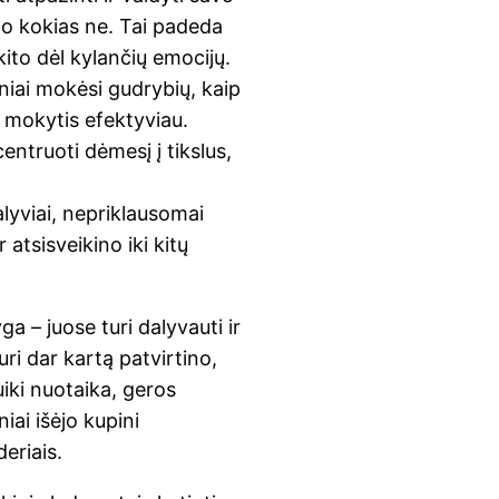
 o kokias ne. Tai padeda
kito dėl kylančių emocijų.
niai mokėsi gudrybių, kaip
r mokytis efektyviau.
entruoti dėmesį į tikslus,
lyviai, nepriklausomai
 atsisveikino iki kitų
a – juose turi dalyvauti ir
uri dar kartą patvirtino,
iki nuotaika, geros
iai išėjo kupini
deriais.