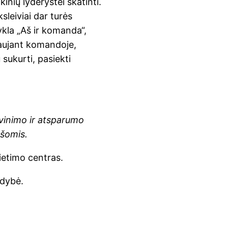
inių lyderystei skatinti.
sleiviai dar turės
ykla „Aš ir komanda“,
biaujant komandoje,
 sukurti, pasiekti
vinimo ir atsparumo
ėšomis.
etimo centras.
ldybė.