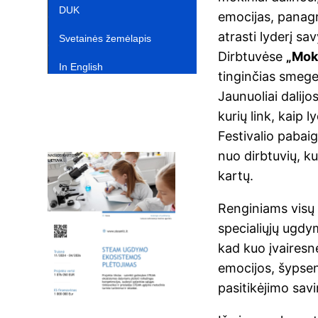
DUK
emocijas, panagr
atrasti lyderį sa
Svetainės žemėlapis
Dirbtuvėse
„Mok
In English‎
tinginčias smege
Jaunuoliai dalijo
kurių link, kaip 
Festivalio pabai
nuo dirbtuvių, kur
kartų.
Renginiams visų m
specialiųjų ugdym
kad kuo įvairesn
emocijos, šypsen
pasitikėjimo savi