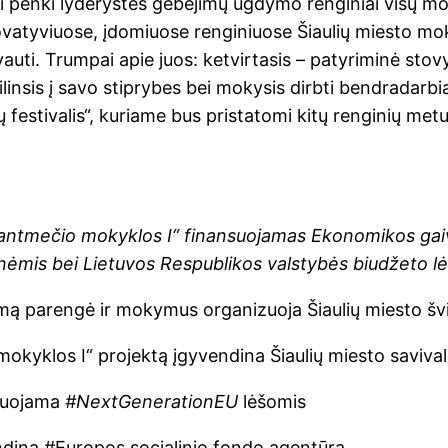
ti penki lyderystės gebėjimų ugdymo renginiai visų mok
novatyviuose, įdomiuose renginiuose Šiaulių miesto mok
auti. Trumpai apie juos: ketvirtasis – patyriminė stov
gilinsis į savo stiprybes bei mokysis dirbti bendradar
ų festivalis“, kuriame bus pristatomi kitų renginių metu
tantmečio mokyklos I“ finansuojamas Ekonomikos gai
nėmis bei Lietuvos Respublikos valstybės biudžeto l
 parengė ir mokymus organizuoja Šiaulių miesto švi
okyklos I“ projektą įgyvendina Šiaulių miesto saviva
suojama
#NextGenerationEU
lėšomis
dina #Europos socialinio fondo agentūra