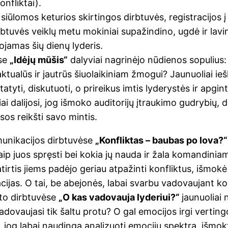
onfliktai).
ūlomos keturios skirtingos dirbtuvės, registracijos į 
Dirbtuvės veiklų metu mokiniai supažindino, ugdė ir la
ojamas šių dienų lyderis.
ėse
„Idėjų mūšis“
dalyviai nagrinėjo nūdienos sopulius: k
i aktualūs ir jautrūs šiuolaikiniam žmogui? Jaunuoliai i
statyti, diskutuoti, o prireikus imtis lyderystės ir apgin
iai dalijosi, jog išmoko auditorijų įtraukimo gudrybių, 
sos reikšti savo mintis.
nikacijos dirbtuvėse
„Konfliktas – baubas po lova?
kaip juos spręsti bei kokia jų nauda ir žala komandinia
patirtis jiems padėjo geriau atpažinti konfliktus, išmok
uacijas. O tai, be abejonės, labai svarbu vadovaujant
kto dirbtuvėse
„O kas vadovauja lyderiui?“
jaunuoliai 
vadovaujasi tik šaltu protu? O gal emocijos irgi verting
, jog labai naudinga analizuoti emocijų spektrą, išmokt