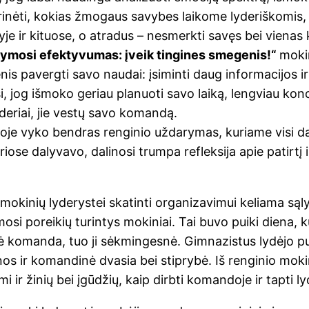
inėti, kokias žmogaus savybes laikome lyderiškomis,
vyje ir kituose, o atradus – nesmerkti savęs bei vienas 
ymosi efektyvumas: įveik tingines smegenis!“
moki
nis pavergti savo naudai: įsiminti daug informacijos i
si, jog išmoko geriau planuoti savo laiką, lengviau konc
lyderiai, jie vestų savo komandą.
goje vyko bendras renginio uždarymas, kuriame visi da
iose dalyvavo, dalinosi trumpa refleksija apie patirtį ir
okinių lyderystei skatinti organizavimui keliama sąlyg
osi poreikių turintys mokiniai. Tai buvo puiki diena, k
ė komanda, tuo ji sėkmingesnė. Gimnazistus lydėjo pu
os ir komandinė dvasia bei stiprybė. Iš renginio mokin
mi ir žinių bei įgūdžių, kaip dirbti komandoje ir tapti ly