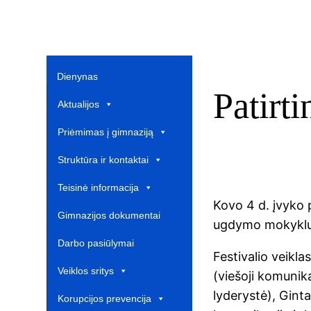
Dienynas
Patirt
Aktualijos
Priėmimas į gimnaziją
Struktūra ir kontaktai
Teisinė informacija
Kovo 4 d. įvyko 
Gimnazijos dokumentai
ugdymo mokyklų 
Darbo pasiūlymai
Festivalio veikla
Veiklos sritys
(viešoji komunik
lyderystė), Gin
Korupcijos prevencija