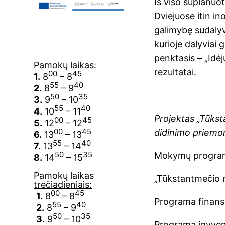
Iš viso suplanuo
Dviejuose itin i
galimybę sudalyv
kurioje dalyviai 
penktasis – „Idėj
Pamokų laikas:
rezultatai.
00
45
1.
8
– 8
55
40
2.
8
– 9
50
35
3.
9
– 10
55
40
4.
10
– 11
Projektas „Tūks
00
45
5.
12
– 12
00
45
didinimo priemo
6.
13
– 13
55
40
7.
13
– 14
50
35
Mokymų programą
8.
14
– 15
Pamokų laikas
„Tūkstantmečio m
trečiadieniais:
00
45
1.
8
– 8
Programa finan
55
40
2.
8
– 9
50
35
3.
9
– 10
Programą įgyven