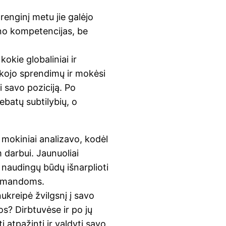
renginį metu jie galėjo
vino kompetencijas, be
okie globaliniai ir
eškojo sprendimų ir mokėsi
ti savo poziciją. Po
debatų subtilybių, o
“
mokiniai analizavo, kodėl
m darbui. Jaunuoliai
ė naudingų būdų išnarplioti
 komandoms.
nukreipė žvilgsnį į savo
os? Dirbtuvėse ir po jų
i atpažinti ir valdyti savo