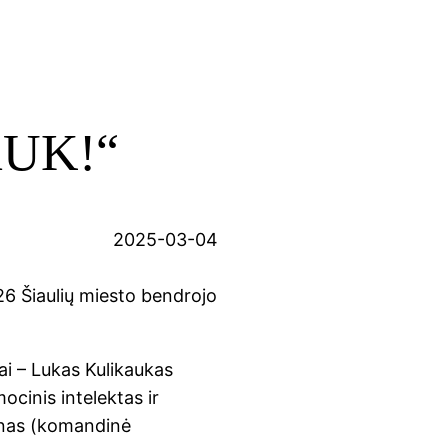
iAUK!“
2025-03-04
126 Šiaulių miesto bendrojo
tai – Lukas Kulikaukas
cinis intelektas ir
inas (komandinė