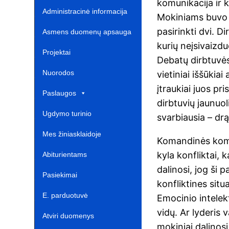
komunikacija ir k
Administracinė informacija
Mokiniams buvo si
pasirinkti dvi. 
Asmens duomenų apsauga
kurių neįsivaizdu
Projektai‎
Debatų dirbtuv
Nuorodos ‎ ‎ ‎ ‎ ‎ ‎ ‎ ‎ ‎ ‎ ‎‎
vietiniai iššūkia
įtraukiai juos pri
Paslaugos
dirbtuvių jaunuol
Ugdymo turinio
svarbiausia – drą
atnaujinimas‎
Mes žiniasklaidoje‎
Komandinės komu
kyla konfliktai, 
Abiturientams‎‎
dalinosi, jog ši 
Pasiekimai
konfliktines sit
E. parduotuvė ‎ ‎ ‎ ‎ ‎ ‎ ‎ ‎ ‎ ‎ ‎ ‎ ‎
Emocinio intele
vidų. Ar lyderis 
Atviri duomenys
mokiniai dalinosi