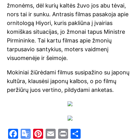
žmonėms, dėl kurių kaltės žuvo jos abu tėvai,
nors tai ir sunku. Antrasis filmas pasakoja apie
ornitologą Hiyori, kuris pakliūna į įvairias
komiškas situacijas, jo žmonai tapus Ministre
Pirmininke. Tai kartu filmas apie žmonių
tarpusavio santykius, moters vaidmenį
visuomenėje ir šeimoje.
Mokiniai žiūrėdami filmus susipažino su japonų
kultūra, klausėsi japonų kalbos, o po filmų
peržiūrų juos vertino, pildydami anketas.
F
G
Pi
E
Pr
S