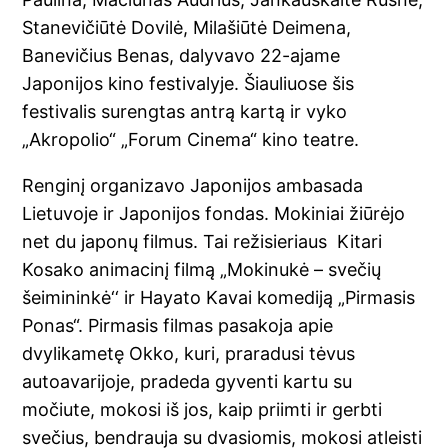
Stanevičiūtė Dovilė, Milašiūtė Deimena,
Banevičius Benas, dalyvavo 22-ajame
Japonijos kino festivalyje. Šiauliuose šis
festivalis surengtas antrą kartą ir vyko
„Akropolio“ „Forum Cinema“ kino teatre.
Renginį organizavo Japonijos ambasada
Lietuvoje ir Japonijos fondas. Mokiniai žiūrėjo
net du japonų filmus. Tai režisieriaus Kitari
Kosako animacinį filmą „Mokinukė – svečių
šeimininkė‘‘ ir Hayato Kavai komediją „Pirmasis
Ponas“. Pirmasis filmas pasakoja apie
dvylikametę Okko, kuri, praradusi tėvus
autoavarijoje, pradeda gyventi kartu su
močiute, mokosi iš jos, kaip priimti ir gerbti
svečius, bendrauja su dvasiomis, mokosi atleisti