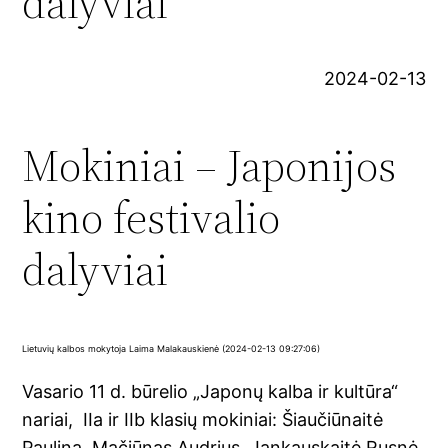
dalyviai
2024-02-13
Mokiniai – Japonijos
kino festivalio
dalyviai
Lietuvių kalbos mokytoja Laima Malakauskienė (2024-02-13 09:27:06)
Vasario 11 d. būrelio „Japonų kalba ir kultūra“
nariai, IIa ir IIb klasių mokiniai: Šiaučiūnaitė
Paulina, Mačiūnas Audrius, Jankauskaitė Rusnė,