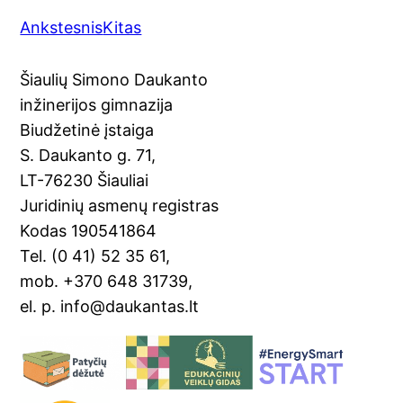
a
o
nt
m
in
h
Ankstesnis
Kitas
c
o
er
ai
t
ar
e
gl
e
l
e
Šiaulių Simono Daukanto
b
e
st
inžinerijos gimnazija
o
Tr
Biudžetinė įstaiga
o
a
S. Daukanto g. 71,
k
n
LT-76230 Šiauliai
sl
Juridinių asmenų registras
Kodas 190541864
at
Tel. (0 41) 52 35 61,
e
mob. +370 648 31739,
el. p. info@daukantas.lt