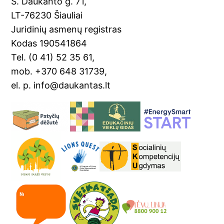
o
a
S. Daukanto g. 71,
k
n
LT-76230 Šiauliai
sl
Juridinių asmenų registras
Kodas 190541864
at
Tel. (0 41) 52 35 61,
e
mob. +370 648 31739,
el. p. info@daukantas.lt