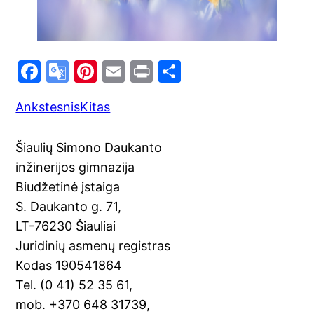
F
G
Pi
E
Pr
S
a
o
nt
m
in
h
Ankstesnis
Kitas
c
o
er
ai
t
ar
e
gl
e
l
e
Šiaulių Simono Daukanto
b
e
st
inžinerijos gimnazija
o
Tr
Biudžetinė įstaiga
o
a
S. Daukanto g. 71,
k
n
LT-76230 Šiauliai
sl
Juridinių asmenų registras
Kodas 190541864
at
Tel. (0 41) 52 35 61,
e
mob. +370 648 31739,