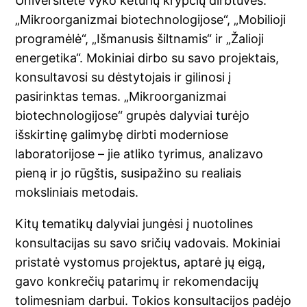
Universitete vyko keturių krypčių dirbtuvės:
„Mikroorganizmai biotechnologijose“, „Mobilioji
programėlė“, „Išmanusis šiltnamis“ ir „Žalioji
energetika“. Mokiniai dirbo su savo projektais,
konsultavosi su dėstytojais ir gilinosi į
pasirinktas temas. „Mikroorganizmai
biotechnologijose“ grupės dalyviai turėjo
išskirtinę galimybę dirbti moderniose
laboratorijose – jie atliko tyrimus, analizavo
pieną ir jo rūgštis, susipažino su realiais
moksliniais metodais.
Kitų tematikų dalyviai jungėsi į nuotolines
konsultacijas su savo sričių vadovais. Mokiniai
pristatė vystomus projektus, aptarė jų eigą,
gavo konkrečių patarimų ir rekomendacijų
tolimesniam darbui. Tokios konsultacijos padėjo