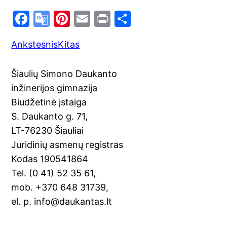
F
G
Pi
E
Pr
S
a
o
nt
m
in
h
Ankstesnis
Kitas
c
o
er
ai
t
ar
e
gl
e
l
e
Šiaulių Simono Daukanto
b
e
st
inžinerijos gimnazija
o
Tr
Biudžetinė įstaiga
o
a
S. Daukanto g. 71,
k
n
LT-76230 Šiauliai
sl
Juridinių asmenų registras
Kodas 190541864
at
Tel. (0 41) 52 35 61,
e
mob. +370 648 31739,
el. p. info@daukantas.lt