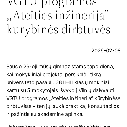
VGTU programos
,,Ateities inžinerija”
kūrybinės dirbtuvės
2026-02-08
Sausio 29-oji mūsų gimnazistams tapo diena,
kai mokykliniai projektai persikėlė į tikrą
universiteto pasaulį. 38 II–III klasių mokiniai
kartu su 5 mokytojais išvyko į Vilnių dalyvauti
VGTU programos „Ateities inžinerija“ kūrybinėse
dirbtuvėse – ten jų laukė praktika, konsultacijos
ir pažintis su akademine aplinka.