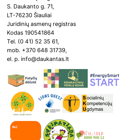
o
a
S. Daukanto g. 71,
k
n
LT-76230 Šiauliai
sl
Juridinių asmenų registras
Kodas 190541864
at
Tel. (0 41) 52 35 61,
e
mob. +370 648 31739,
el. p. info@daukantas.lt