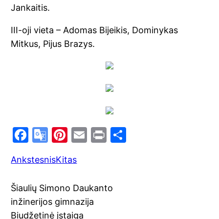
Jankaitis.
III-oji vieta – Adomas Bijeikis, Dominykas
Mitkus, Pijus Brazys.
F
G
Pi
E
Pr
S
a
o
nt
m
in
h
Ankstesnis
Kitas
c
o
er
ai
t
ar
e
gl
e
l
e
Šiaulių Simono Daukanto
b
e
st
inžinerijos gimnazija
o
Tr
Biudžetinė įstaiga