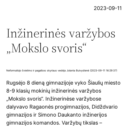
2023-09-11
Inžinerinės varžybos
„Mokslo svoris“
Neformaliojo švietimo ir pagalbos skyriaus vedėja Jolanta Buivydienė (2023-09-11 16:29:37)
Rugsėjo 8 dieną gimnazijoje vyko Šiaulių miesto
8-9 klasių mokinių inžinerinės varžybos
„Mokslo svoris“. Inžinerinėse varžybose
dalyvavo Ragaonės progimnazijos, Didždvario
gimnazijos ir Simono Daukanto inžinerijos
gimnazijos komandos. Varžybų tikslas –